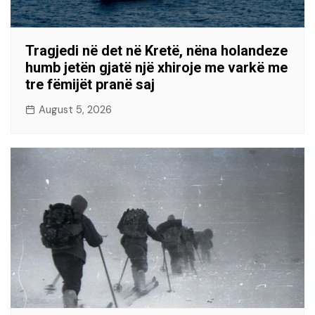
Tragjedi në det në Kretë, nëna holandeze
humb jetën gjatë një xhiroje me varkë me
tre fëmijët pranë saj
August 5, 2026