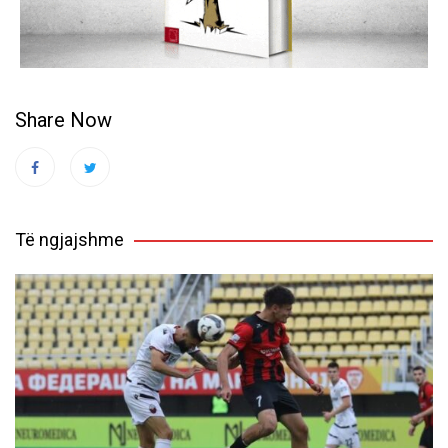
Share Now
Të ngjajshme