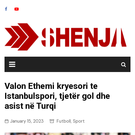
Skip
to
content
Valon Ethemi kryesori te
Istanbulspori, tjetër gol dhe
asist në Turqi
January 15, 2023
Futboll
Sport
,