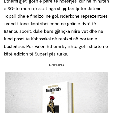
Ethemi gjeti golin e parë të ndeshjes, kur në minutën
e 30-të mori një asist nga shqiptari tjetër Jetmir
Topalli dhe e finalizoi në gol. Ndërkohë reprezentuesi
i vendit tonë, kontriboi edhe në golin e dytë të
Istanbulsporit, duke bërë gjithçka mirë vet dhe në
fund pasoi te Kabasakal që realizoi në portën e
boshatisur. Për Valon Ethemi ky ishte goli i shtatë në
këtë edicion të Superligës turke.
MARKETING