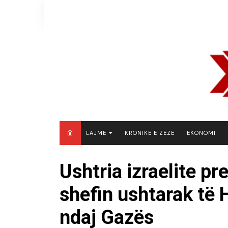
Skip
to
content
LAJME
KRONIKË E ZEZË
EKONOMI
MAQEDONI E VERIUT
Ushtria izraelite pr
KOSOVË
shefin ushtarak të 
SHQIPËRI
RAJON
ndaj Gazës
BOTË