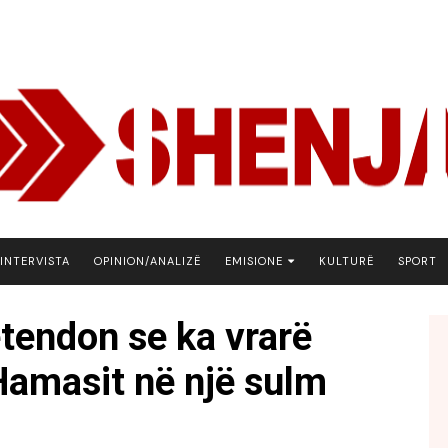
INTERVISTA
OPINION/ANALIZË
EMISIONE
KULTURË
SPORT
ARENA
etendon se ka vrarë
BOTA NE FOKUS
Hamasit në një sulm
EKONOMIKS
EMISION DEBATIV
FJALA