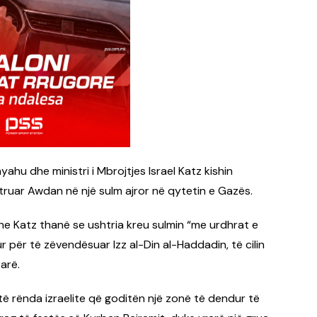
yahu dhe ministri i Mbrojtjes Israel Katz kishin
struar Awdan në një sulm ajror në qytetin e Gazës.
e Katz thanë se ushtria kreu sulmin “me urdhrat e
 për të zëvendësuar Izz al-Din al-Haddadin, të cilin
parë.
rënda izraelite që goditën një zonë të dendur të