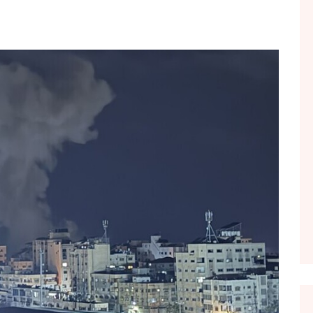
FOL POPULL
GJURMË
INTERVISTA EMISION
KONAKU
KU E KISHIM FJALEN
LIGJERATE FETARE
PARADITE ME NE
PIKËPAMJE
RECETA E DITES
RELAKS
RETRO JAVORE