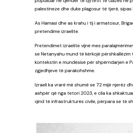
populluar në qendër të qytetit të Gazës në pr
palestineze dhe duke plagosur të tjerë, sipas
As Hamasi dhe as krahu i tij i armatosur, Br
pretendime izraelite.
Pretendimet izraelite vijnë mes paralajmërimev
se Netanyahu mund të kërkojë përshkallëzim 
kontekstin e mundësisë për shpërndarjen e Par
zgjedhjeve të parakohshme.
Izraeli ka vrarë më shumë se 72 mijë njerëz dh
ashpër që nga tetori 2023, e cila ka shkaktua
qind të infrastrukturës civile, përpara se të s