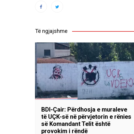
Të ngjajshme
BDI-Çair: Përdhosja e muraleve
të UÇK-së në përvjetorin e rënies
së Komandant Telit është
provokim i rëndë