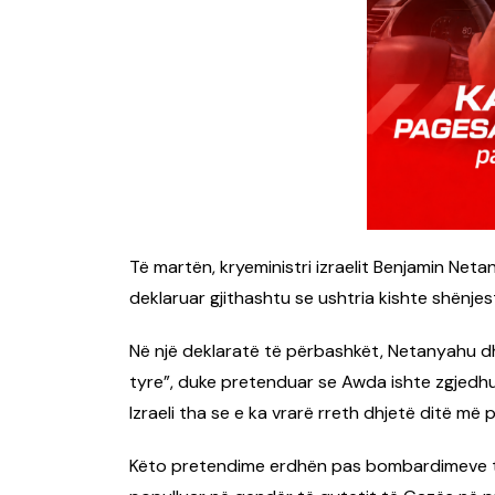
Të martën, kryeministri izraelit Benjamin Netan
deklaruar gjithashtu se ushtria kishte shënje
Në një deklaratë të përbashkët, Netanyahu dh
tyre”, duke pretenduar se Awda ishte zgjedhur
Izraeli tha se e ka vrarë rreth dhjetë ditë më 
Këto pretendime erdhën pas bombardimeve të 