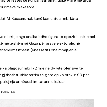
ag të festës së Kurban Bajramit, duke vrarë një grua
 burimeve mjekësore.
igadat Al-Kassam, nuk kanë komentuar mbi këto
e në rritje nga analistë dhe figura të opozitës në Izrael
të mëtejshëm në Gaza për arsye elektorale, në
lamentit izraelit (Knessetit) dhe mbajtjen e
e ka plagosur mbi 172 mijë në dy vite ofensivë të
r gjithashtu shkatërrim të gjerë që ka prekur 90 për
hpallej një armëpushim tetorin e kaluar.
MARKETING