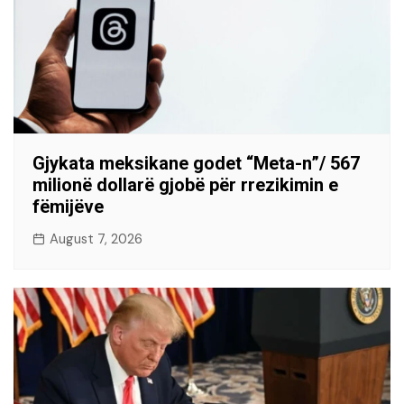
Gjykata meksikane godet “Meta-n”/ 567
milionë dollarë gjobë për rrezikimin e
fëmijëve
August 7, 2026