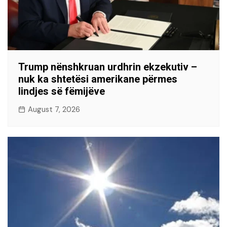
Trump nënshkruan urdhrin ekzekutiv –
nuk ka shtetësi amerikane përmes
lindjes së fëmijëve
August 7, 2026