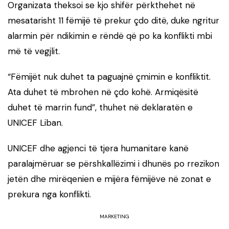
Organizata theksoi se kjo shifër përkthehet në
mesatarisht 11 fëmijë të prekur çdo ditë, duke ngritur
alarmin për ndikimin e rëndë që po ka konflikti mbi
më të vegjlit.
“Fëmijët nuk duhet ta paguajnë çmimin e konfliktit.
Ata duhet të mbrohen në çdo kohë. Armiqësitë
duhet të marrin fund”, thuhet në deklaratën e
UNICEF Liban.
UNICEF dhe agjenci të tjera humanitare kanë
paralajmëruar se përshkallëzimi i dhunës po rrezikon
jetën dhe mirëqenien e mijëra fëmijëve në zonat e
prekura nga konflikti.
MARKETING