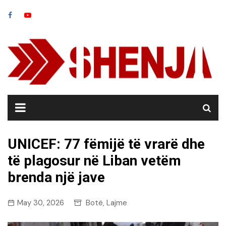
Skip
to
content
UNICEF: 77 fëmijë të vrarë dhe
të plagosur në Liban vetëm
brenda një jave
May 30, 2026
Botë
Lajme
,