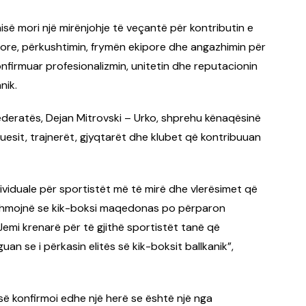
isë mori një mirënjohje të veçantë për kontributin e
pore, përkushtimin, frymën ekipore dhe angazhimin për
onfirmuar profesionalizmin, unitetin dhe reputacionin
nik.
federatës, Dejan Mitrovski – Urko, shprehu kënaqësinë
aruesit, trajnerët, gjyqtarët dhe klubet që kontribuuan
dividuale për sportistët më të mirë dhe vlerësimet që
shmojnë se kik-boksi maqedonas po përparon
emi krenarë për të gjithë sportistët tanë që
n se i përkasin elitës së kik-boksit ballkanik”,
së konfirmoi edhe një herë se është një nga