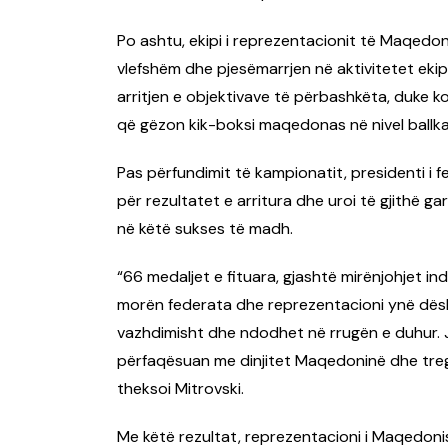
Po ashtu, ekipi i reprezentacionit të Maqedon
vlefshëm dhe pjesëmarrjen në aktivitetet eki
arritjen e objektivave të përbashkëta, duke k
që gëzon kik-boksi maqedonas në nivel ballka
Pas përfundimit të kampionatit, presidenti i 
për rezultatet e arritura dhe uroi të gjithë g
në këtë sukses të madh.
“66 medaljet e fituara, gjashtë mirënjohjet in
morën federata dhe reprezentacioni ynë dë
vazhdimisht dhe ndodhet në rrugën e duhur. J
përfaqësuan me dinjitet Maqedoninë dhe tregua
theksoi Mitrovski.
Me këtë rezultat, reprezentacioni i Maqedoni