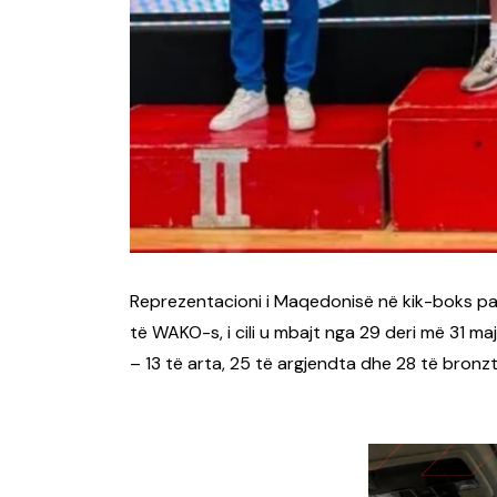
Reprezentacioni i Maqedonisë në kik-boks pati
të WAKO-s, i cili u mbajt nga 29 deri më 31 maj
– 13 të arta, 25 të argjendta dhe 28 të bronzt