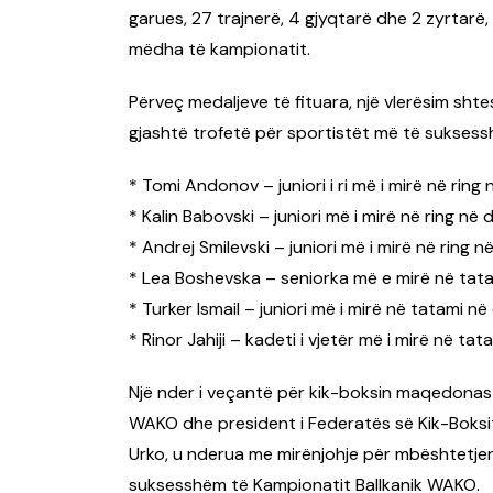
garues, 27 trajnerë, 4 gjyqtarë dhe 2 zyrtar
mëdha të kampionatit.
Përveç medaljeve të fituara, një vlerësim sh
gjashtë trofetë për sportistët më të suksessh
* Tomi Andonov – juniori i ri më i mirë në ring n
* Kalin Babovski – juniori më i mirë në ring në d
* Andrej Smilevski – juniori më i mirë në ring në
* Lea Boshevska – seniorka më e mirë në tatami
* Turker Ismail – juniori më i mirë në tatami në 
* Rinor Jahiji – kadeti i vjetër më i mirë në tata
Një nder i veçantë për kik-boksin maqedonas ë
WAKO dhe president i Federatës së Kik-Boksi
Urko, u nderua me mirënjohje për mbështetjen,
suksesshëm të Kampionatit Ballkanik WAKO.