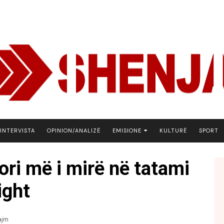
INTERVISTA
OPINION/ANALIZË
EMISIONE
KULTURË
SPORT
ARENA
ori më i mirë në tatami
BOTA NE FOKUS
ight
EKONOMIKS
EMISION DEBATIV
FJALA
ajm