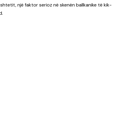
etit, një faktor serioz në skenën ballkanike të kik-
d.