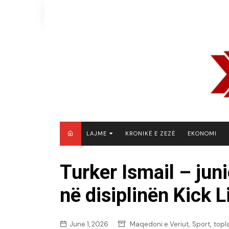
Skip
to
content
LAJME
KRONIKË E ZEZË
EKONOMI
MAQEDONI E VERIUT
Turker Ismail – juni
KOSOVË
në disiplinën Kick L
SHQIPËRI
RAJON
BOTË
,
,
June 1, 2026
Maqedoni e Veriut
Sport
topl