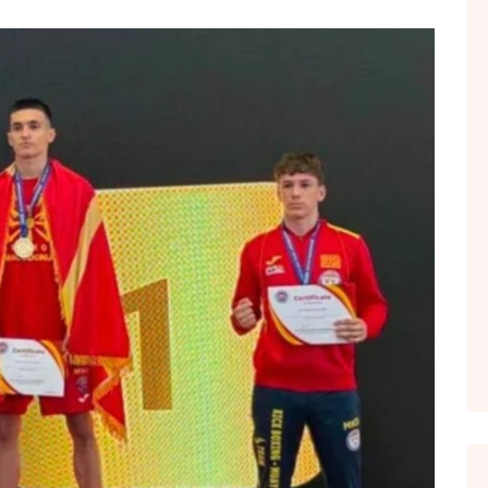
FOL POPULL
GJURMË
INTERVISTA EMISION
KONAKU
KU E KISHIM FJALEN
LIGJERATE FETARE
PARADITE ME NE
PIKËPAMJE
RECETA E DITES
RELAKS
RETRO JAVORE