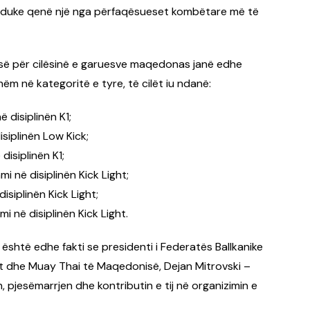
ë, duke qenë një nga përfaqësueset kombëtare më të
tesë për cilësinë e garuesve maqedonas janë edhe
ëm në kategoritë e tyre, të cilët iu ndanë:
ë disiplinën K1;
isiplinën Low Kick;
 disiplinën K1;
 në disiplinën Kick Light;
disiplinën Kick Light;
mi në disiplinën Kick Light.
shtë edhe fakti se presidenti i Federatës Ballkanike
t dhe Muay Thai të Maqedonisë, Dejan Mitrovski –
 pjesëmarrjen dhe kontributin e tij në organizimin e