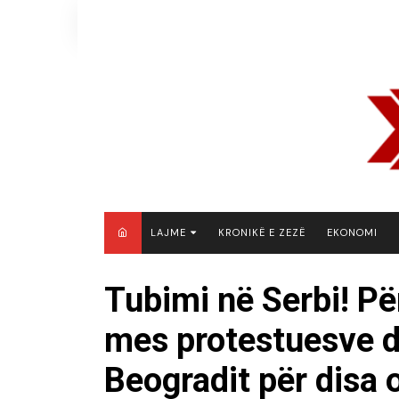
Skip
to
content
LAJME
KRONIKË E ZEZË
EKONOMI
MAQEDONI E VERIUT
Tubimi në Serbi! P
KOSOVË
mes protestuesve dh
SHQIPËRI
RAJON
Beogradit për disa 
BOTË