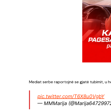
Mediat serbe raportojnë se gjatë tubimit, u ho
pic.twitter.com/T6X8u0VgbY
— MMMarija (@Marija6472997