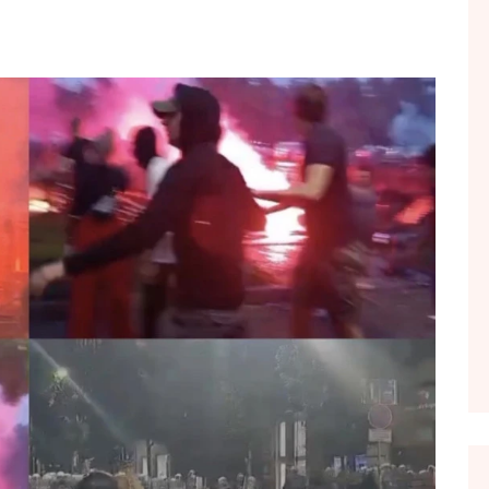
FOL POPULL
GJURMË
INTERVISTA EMISION
KONAKU
KU E KISHIM FJALEN
LIGJERATE FETARE
PARADITE ME NE
PIKËPAMJE
RECETA E DITES
RELAKS
RETRO JAVORE