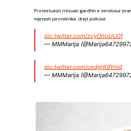
Protestuesit rrëzuan gardhin e vendosur pr
mjetesh piroteknike, drejt policisë.
pic.twitter.com/zcyOhoUU0f
— MMMarija (@Marija6472997
pic.twitter.com/cedgrK9Ymd
— MMMarija (@Marija6472997