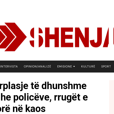
INTERVISTA
OPINION/ANALIZË
EMISIONE
KULTURË
SPORT
ARENA
ërplasje të dhunshme
BOTA NE FOKUS
e policëve, rrugët e
EKONOMIKS
EMISION DEBATIV
orë në kaos
FJALA