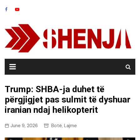
Skip
to
content
Trump: SHBA-ja duhet të
përgjigjet pas sulmit të dyshuar
iranian ndaj helikopterit
June 9, 2026
Botë
Lajme
,