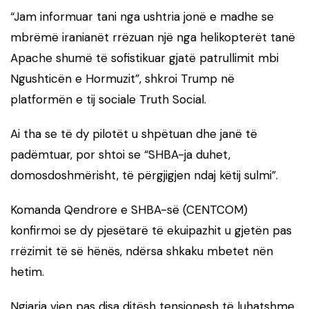
“Jam informuar tani nga ushtria jonë e madhe se
mbrëmë iranianët rrëzuan një nga helikopterët tanë
Apache shumë të sofistikuar gjatë patrullimit mbi
Ngushticën e Hormuzit”, shkroi Trump në
platformën e tij sociale Truth Social.
Ai tha se të dy pilotët u shpëtuan dhe janë të
padëmtuar, por shtoi se “SHBA-ja duhet,
domosdoshmërisht, të përgjigjen ndaj këtij sulmi”.
Komanda Qendrore e SHBA-së (CENTCOM)
konfirmoi se dy pjesëtarë të ekuipazhit u gjetën pas
rrëzimit të së hënës, ndërsa shkaku mbetet nën
hetim.
Ngjarja vjen pas disa ditësh tensionesh të luhatshme