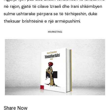
në rajon, gjatë të cilave Izraeli dhe Irani shkëmbyen
sulme ushtarake përpara se të tërhiqeshin, duke
theksuar brishtësinë e një armëpushimi.
MARKETING
Share Now