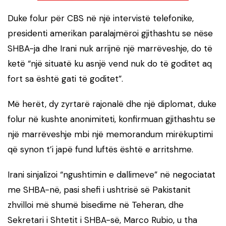
Duke folur për CBS në një intervistë telefonike,
presidenti amerikan paralajmëroi gjithashtu se nëse
SHBA-ja dhe Irani nuk arrijnë një marrëveshje, do të
ketë “një situatë ku asnjë vend nuk do të goditet aq
fort sa është gati të goditet”.
Më herët, dy zyrtarë rajonalë dhe një diplomat, duke
folur në kushte anonimiteti, konfirmuan gjithashtu se
një marrëveshje mbi një memorandum mirëkuptimi
që synon t’i japë fund luftës është e arritshme.
Irani sinjalizoi “ngushtimin e dallimeve” në negociatat
me SHBA-në, pasi shefi i ushtrisë së Pakistanit
zhvilloi më shumë bisedime në Teheran, dhe
Sekretari i Shtetit i SHBA-së, Marco Rubio, u tha