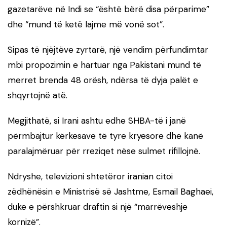
gazetarëve në Indi se “është bërë disa përparime”
dhe “mund të ketë lajme më vonë sot”.
Sipas të njëjtëve zyrtarë, një vendim përfundimtar
mbi propozimin e hartuar nga Pakistani mund të
merret brenda 48 orësh, ndërsa të dyja palët e
shqyrtojnë atë.
Megjithatë, si Irani ashtu edhe SHBA-të i janë
përmbajtur kërkesave të tyre kryesore dhe kanë
paralajmëruar për rreziqet nëse sulmet rifillojnë.
Ndryshe, televizioni shtetëror iranian citoi
zëdhënësin e Ministrisë së Jashtme, Esmail Baghaei,
duke e përshkruar draftin si një “marrëveshje
kornizë”.