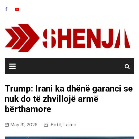
Skip
to
content
Trump: Irani ka dhënë garanci se
nuk do të zhvillojë armë
bërthamore
May 31, 2026
Botë
Lajme
,