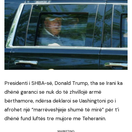
Presidenti i SHBA-së, Donald Trump, tha se Irani ka
dhënë garanci se nuk do të zhvillojë armë
bërthamore, ndërsa deklaroi se Uashingtoni po i
afrohet një “marrëveshjeje shumë të mirë” për t’i
dhënë fund luftës tre mujore me Teheranin.
MARKETING