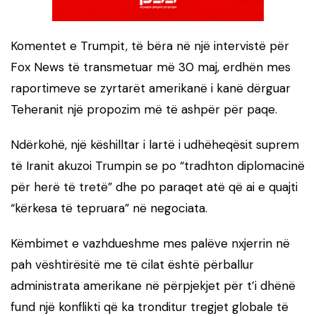
Komentet e Trumpit, të bëra në një intervistë për
Fox News të transmetuar më 30 maj, erdhën mes
raportimeve se zyrtarët amerikanë i kanë dërguar
Teheranit një propozim më të ashpër për paqe.
Ndërkohë, një këshilltar i lartë i udhëheqësit suprem
të Iranit akuzoi Trumpin se po “tradhton diplomacinë
për herë të tretë” dhe po paraqet atë që ai e quajti
“kërkesa të tepruara” në negociata.
Këmbimet e vazhdueshme mes palëve nxjerrin në
pah vështirësitë me të cilat është përballur
administrata amerikane në përpjekjet për t’i dhënë
fund një konflikti që ka tronditur tregjet globale të