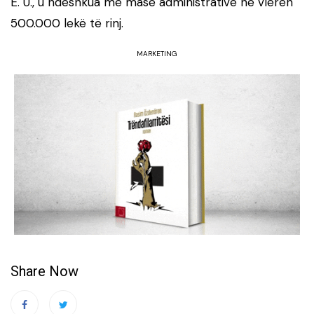
E. U., u ndëshkua me masë administrative në vlerën
500.000 lekë të rinj.
MARKETING
Share Now