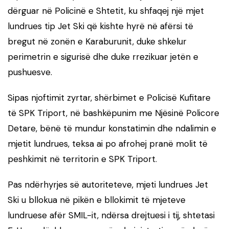
dërguar në Policinë e Shtetit, ku shfaqej një mjet
lundrues tip Jet Ski që kishte hyrë në afërsi të
bregut në zonën e Karaburunit, duke shkelur
perimetrin e sigurisë dhe duke rrezikuar jetën e
pushuesve.
Sipas njoftimit zyrtar, shërbimet e Policisë Kufitare
të SPK Triport, në bashkëpunim me Njësinë Policore
Detare, bënë të mundur konstatimin dhe ndalimin e
mjetit lundrues, teksa ai po afrohej pranë molit të
peshkimit në territorin e SPK Triport.
Pas ndërhyrjes së autoriteteve, mjeti lundrues Jet
Ski u bllokua në pikën e bllokimit të mjeteve
lundruese afër SMIL-it, ndërsa drejtuesi i tij, shtetasi