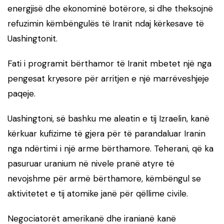
energjisë dhe ekonominë botërore, si dhe theksojnë
refuzimin këmbëngulës të Iranit ndaj kërkesave të
Uashingtonit.
Fati i programit bërthamor të Iranit mbetet një nga
pengesat kryesore për arritjen e një marrëveshjeje
paqeje.
Uashingtoni, së bashku me aleatin e tij Izraelin, kanë
kërkuar kufizime të gjera për të parandaluar Iranin
nga ndërtimi i një arme bërthamore. Teherani, që ka
pasuruar uranium në nivele pranë atyre të
nevojshme për armë bërthamore, këmbëngul se
aktivitetet e tij atomike janë për qëllime civile.
Negociatorët amerikanë dhe iranianë kanë