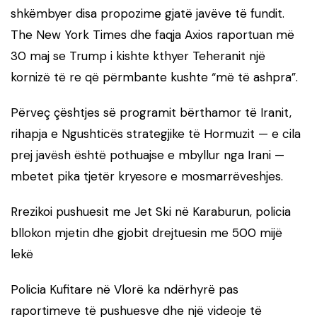
shkëmbyer disa propozime gjatë javëve të fundit.
The New York Times dhe faqja Axios raportuan më
30 maj se Trump i kishte kthyer Teheranit një
kornizë të re që përmbante kushte “më të ashpra”.
Përveç çështjes së programit bërthamor të Iranit,
rihapja e Ngushticës strategjike të Hormuzit — e cila
prej javësh është pothuajse e mbyllur nga Irani —
mbetet pika tjetër kryesore e mosmarrëveshjes.
Rrezikoi pushuesit me Jet Ski në Karaburun, policia
bllokon mjetin dhe gjobit drejtuesin me 500 mijë
lekë
Policia Kufitare në Vlorë ka ndërhyrë pas
raportimeve të pushuesve dhe një videoje të