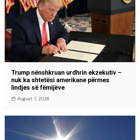
Trump nënshkruan urdhrin ekzekutiv –
nuk ka shtetësi amerikane përmes
lindjes së fëmijëve
August 7, 2026