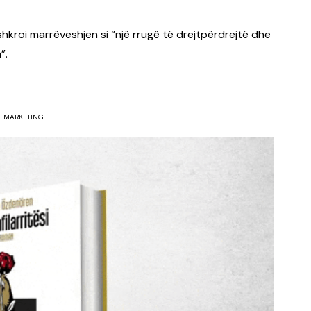
rshkroi marrëveshjen si “një rrugë të drejtpërdrejtë dhe
”.
MARKETING