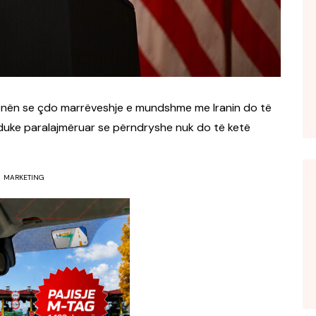
hënën se çdo marrëveshje e mundshme me Iranin do të
 duke paralajmëruar se përndryshe nuk do të ketë
MARKETING