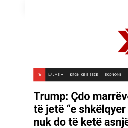
Skip
to
content
LAJME
KRONIKË E ZEZË
EKONOMI
MAQEDONI E VERIUT
Trump: Çdo marrëve
KOSOVË
të jetë “e shkëlqye
SHQIPËRI
RAJON
nuk do të ketë asnj
BOTË