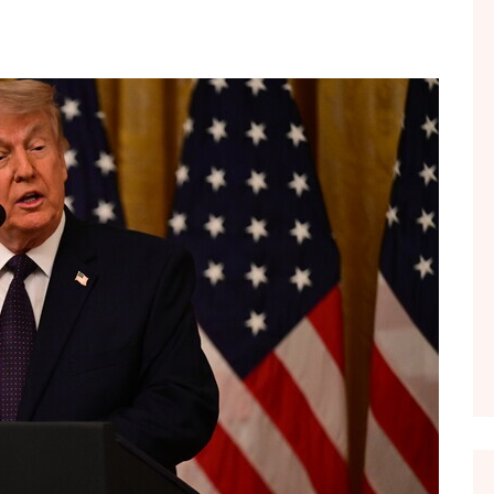
FOL POPULL
GJURMË
INTERVISTA EMISION
KONAKU
KU E KISHIM FJALEN
LIGJERATE FETARE
PARADITE ME NE
PIKËPAMJE
RECETA E DITES
RELAKS
RETRO JAVORE