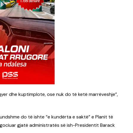
qyer dhe kuptimplote, ose nuk do të ketë marrëveshje”,
ndshme do të ishte “e kundërta e saktë” e Planit të
gociuar gjatë administratës së ish-Presidentit Barack