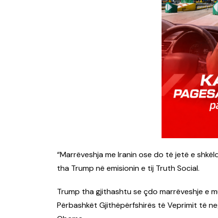
“Marrëveshja me Iranin ose do të jetë e shkël
tha Trump në emisionin e tij Truth Social.
Trump tha gjithashtu se çdo marrëveshje e mu
Përbashkët Gjithëpërfshirës të Veprimit të ne