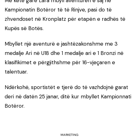
Me këtë garë Lara mbyll aventurën e saj në
Kampionatin Botëror të të Rinjve, pasi do të
zhvendoset në Kronplatz për etapën e radhës të
Kupës së Botës.
Mbyllet një aventurë e jashtëzakonshme me 3
medalje Ari në U18 dhe 1 medalje ari e 1 Bronzi në
klasifikimet e përgjithshme për 16-vjeçaren e
talentuar.
Ndërkohë, sportistët e tjerë do të vazhdojnë garat
deri në datën 25 janar, ditë kur mbyllet Kampionnati
Botëror.
MARKETING