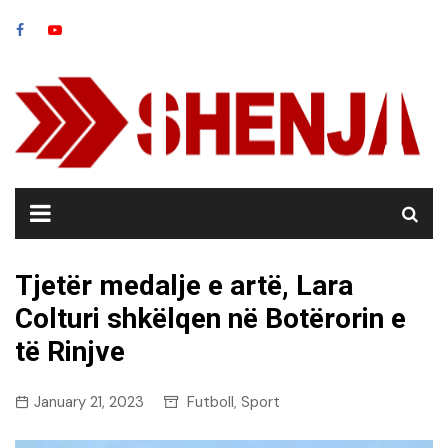
Skip
to
content
Tjetër medalje e artë, Lara
Colturi shkëlqen në Botërorin e
të Rinjve
January 21, 2023
Futboll
Sport
,