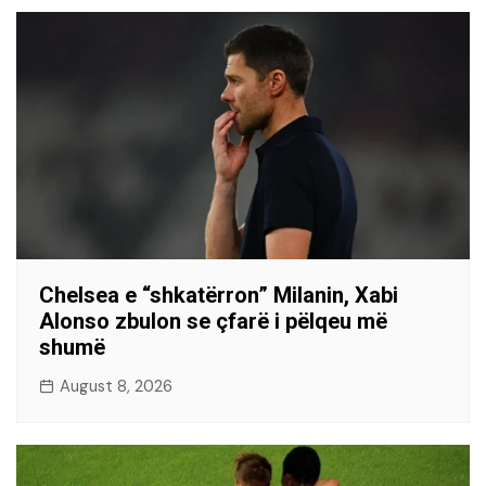
Chelsea e “shkatërron” Milanin, Xabi
Alonso zbulon se çfarë i pëlqeu më
shumë
August 8, 2026