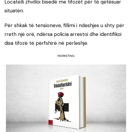
Locatelli zhvilloi bisedë me tifozët për të qetësuar
situatën.
Për shkak të tensioneve, fillimi i ndeshjes u shty për
rreth një orë, ndërsa policia arrestoi dhe identifikoi
disa tifozë të përfshirë në përleshje.
MARKETING