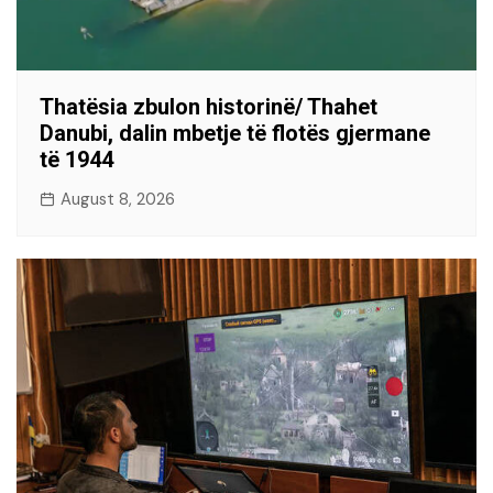
Thatësia zbulon historinë/ Thahet
Danubi, dalin mbetje të flotës gjermane
të 1944
August 8, 2026