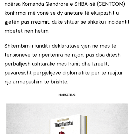
ndërsa Komanda Qendrore e SHBA-së (CENTCOM)
konfirmoi më vonë se dy anëtarë të ekuipazhit u
gjetën pas rrëzimit, duke shtuar se shkaku i incidentit
mbetet nën hetim.
Shkëmbimi i fundit i deklaratave vjen në mes të
tensioneve të ripërtërira në rajon, pas disa ditësh
përballjesh ushtarake mes Iranit dhe Izraelit,
pavarësisht përpjekjeve diplomatike për të ruajtur
një armëpushim të brishtë.
MARKETING