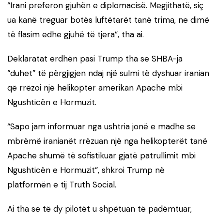
“Irani preferon gjuhën e diplomacisë. Megjithatë, siç
ua kanë treguar botës luftëtarët tanë trima, ne dimë
të flasim edhe gjuhë të tjera”, tha ai.
Deklaratat erdhën pasi Trump tha se SHBA-ja
“duhet” të përgjigjen ndaj një sulmi të dyshuar iranian
që rrëzoi një helikopter amerikan Apache mbi
Ngushticën e Hormuzit.
“Sapo jam informuar nga ushtria jonë e madhe se
mbrëmë iranianët rrëzuan një nga helikopterët tanë
Apache shumë të sofistikuar gjatë patrullimit mbi
Ngushticën e Hormuzit”, shkroi Trump në
platformën e tij Truth Social.
Ai tha se të dy pilotët u shpëtuan të padëmtuar,