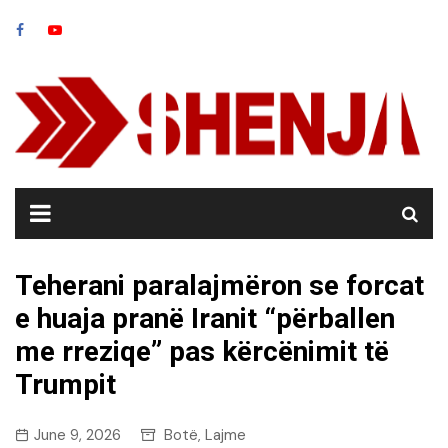
Skip
to
content
Teherani paralajmëron se forcat
e huaja pranë Iranit “përballen
me rreziqe” pas kërcënimit të
Trumpit
June 9, 2026
Botë
Lajme
,