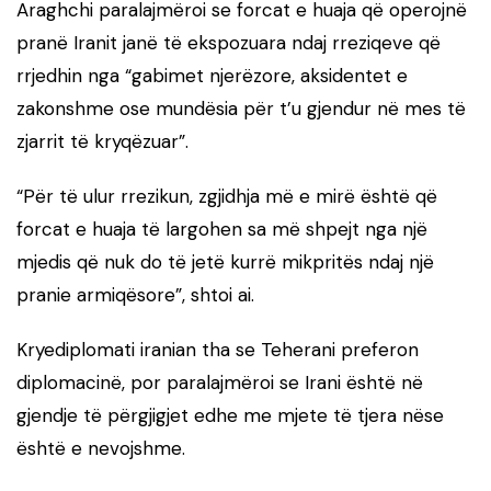
Araghchi paralajmëroi se forcat e huaja që operojnë
pranë Iranit janë të ekspozuara ndaj rreziqeve që
rrjedhin nga “gabimet njerëzore, aksidentet e
zakonshme ose mundësia për t’u gjendur në mes të
zjarrit të kryqëzuar”.
“Për të ulur rrezikun, zgjidhja më e mirë është që
forcat e huaja të largohen sa më shpejt nga një
mjedis që nuk do të jetë kurrë mikpritës ndaj një
pranie armiqësore”, shtoi ai.
Kryediplomati iranian tha se Teherani preferon
diplomacinë, por paralajmëroi se Irani është në
gjendje të përgjigjet edhe me mjete të tjera nëse
është e nevojshme.