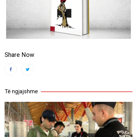
Share Now
Të ngjajshme