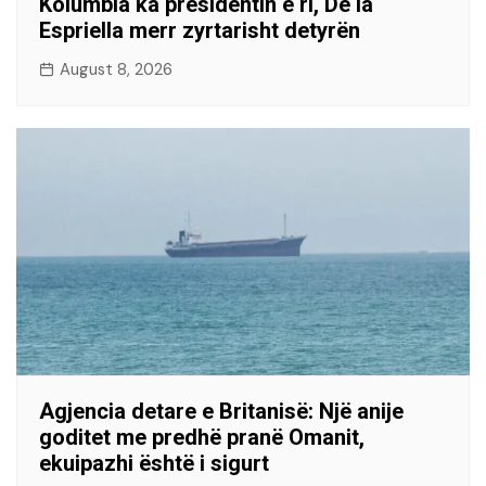
Kolumbia ka presidentin e ri, De la
Espriella merr zyrtarisht detyrën
August 8, 2026
Agjencia detare e Britanisë: Një anije
goditet me predhë pranë Omanit,
ekuipazhi është i sigurt