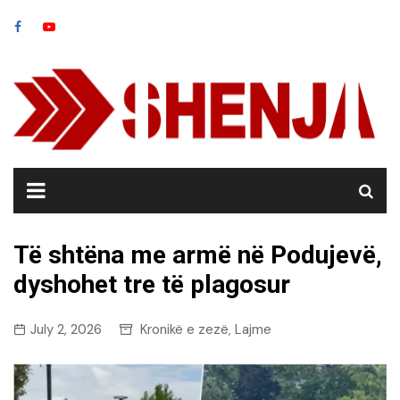
Skip
to
content
Të shtëna me armë në Podujevë,
dyshohet tre të plagosur
July 2, 2026
Kronikë e zezë
Lajme
,