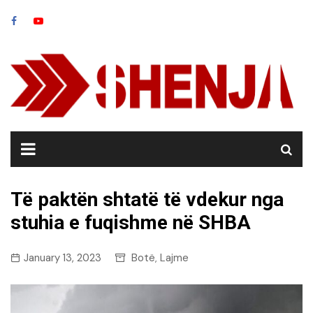
Skip
to
content
Të paktën shtatë të vdekur nga
stuhia e fuqishme në SHBA
January 13, 2023
Botë
Lajme
,