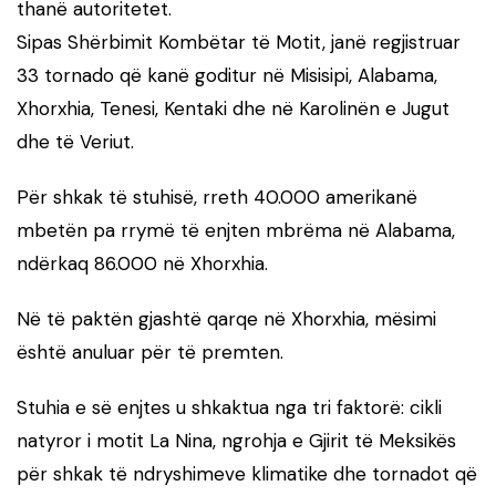
thanë autoritetet.
Sipas Shërbimit Kombëtar të Motit, janë regjistruar
33 tornado që kanë goditur në Misisipi, Alabama,
Xhorxhia, Tenesi, Kentaki dhe në Karolinën e Jugut
dhe të Veriut.
Për shkak të stuhisë, rreth 40.000 amerikanë
mbetën pa rrymë të enjten mbrëma në Alabama,
ndërkaq 86.000 në Xhorxhia.
Në të paktën gjashtë qarqe në Xhorxhia, mësimi
është anuluar për të premten.
Stuhia e së enjtes u shkaktua nga tri faktorë: cikli
natyror i motit La Nina, ngrohja e Gjirit të Meksikës
për shkak të ndryshimeve klimatike dhe tornadot që