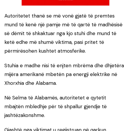
Autoritetet thanë se më vonë gjatë të premtes
mund të kenë një pamje më të qartë të madhësisë
së dëmit të shkaktuar nga kjo stuhi dhe mund të
ketë edhe më shumë viktima, pasi pritet të
përmirësohen kushtet atmosferike.
Stuhia e madhe nisi të enjten mbrëma dhe dhjetëra
mijëra amerikanë mbetën pa energji elektrike në
Xhorxhia dhe Alabama.
Në Selma të Alabamës, autoritetet e qytetit
mbajtën mbledhje për të shpallur gjendje të
jashtëzakonshme.
Gjashtë nga viktimat u regjistruan në qarkun