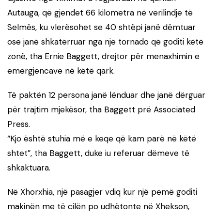
Autauga, që gjendet 66 kilometra në verilindje të
Selmës, ku vlerësohet se 40 shtëpi janë dëmtuar
ose janë shkatërruar nga një tornado që goditi këtë
zonë, tha Ernie Baggett, drejtor për menaxhimin e
emergjencave në këtë qark.
Të paktën 12 persona janë lënduar dhe janë dërguar
për trajtim mjekësor, tha Baggett prë Associated
Press.
“Kjo është stuhia më e keqe që kam parë në këtë
shtet”, tha Baggett, duke iu referuar dëmeve të
shkaktuara.
Në Xhorxhia, një pasagjer vdiq kur një pemë goditi
makinën me të cilën po udhëtonte në Xhekson,