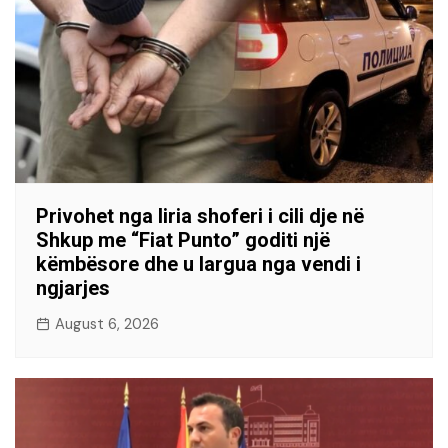
Privohet nga liria shoferi i cili dje në
Shkup me “Fiat Punto” goditi një
këmbësore dhe u largua nga vendi i
ngjarjes
August 6, 2026