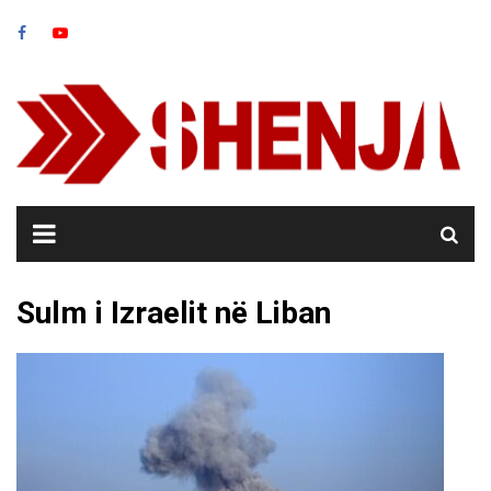
Skip
to
content
Sulm i Izraelit në Liban