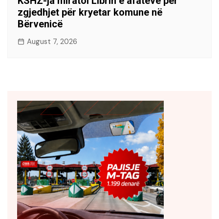
KSHZ-ja miratoi Librin e afateve për
zgjedhjet për kryetar komune në
Bërvenicë
August 7, 2026