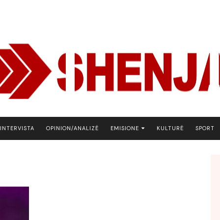
INTERVISTA
OPINION/ANALIZË
EMISIONE
KULTURË
SPORT
ARENA
BOTA NE FOKUS
EKONOMIKS
EMISION DEBATIV
FJALA