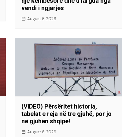
një këmbësore dhe u largua nga
vendi i ngjarjes
August 6, 2026
(VIDEO) Përsëritet historia,
tabelat e reja në tre gjuhë, por jo
në gjuhën shqipe!
August 6, 2026