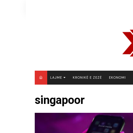
Skip
to
content
LAJME
KRONIKË E ZEZË
EKONOMI
MAQEDONI E VERIUT
singapoor
KOSOVË
SHQIPËRI
RAJON
BOTË