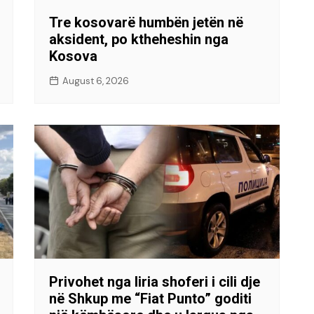
Tre kosovarë humbën jetën në
aksident, po ktheheshin nga
Kosova
August 6, 2026
Privohet nga liria shoferi i cili dje
në Shkup me “Fiat Punto” goditi