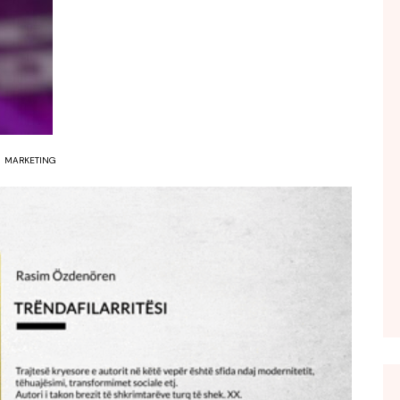
FOL POPULL
GJURMË
INTERVISTA EMISION
KONAKU
KU E KISHIM FJALEN
MARKETING
LIGJERATE FETARE
PARADITE ME NE
PIKËPAMJE
RECETA E DITES
RELAKS
RETRO JAVORE