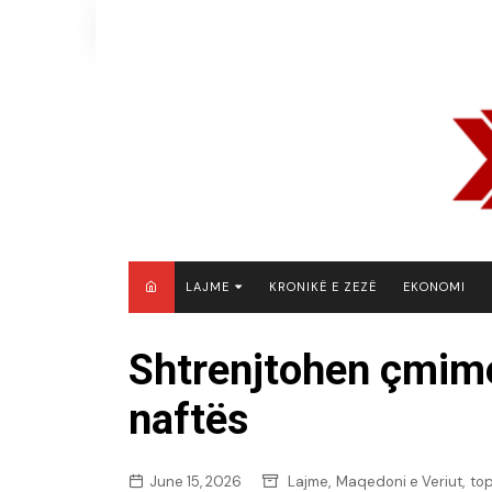
Skip
to
content
LAJME
KRONIKË E ZEZË
EKONOMI
MAQEDONI E VERIUT
Shtrenjtohen çmime
KOSOVË
naftës
SHQIPËRI
RAJON
BOTË
,
,
June 15, 2026
Lajme
Maqedoni e Veriut
to