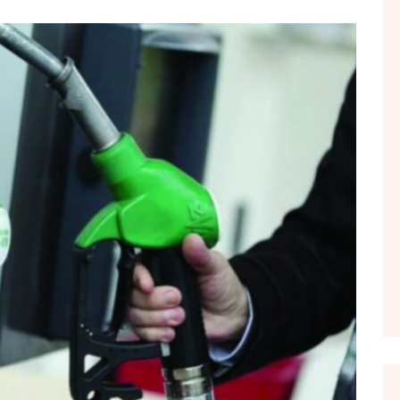
FOL POPULL
GJURMË
INTERVISTA EMISION
KONAKU
KU E KISHIM FJALEN
LIGJERATE FETARE
PARADITE ME NE
PIKËPAMJE
RECETA E DITES
RELAKS
RETRO JAVORE