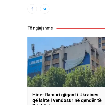
Të ngjajshme
Hiqet flamuri gjigant i Ukrainës
që ishte i vendosur në qendër të