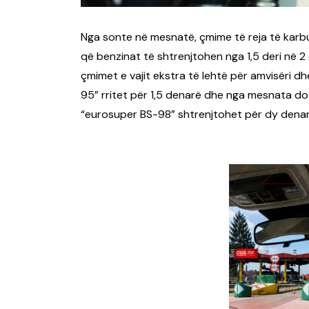
Nga sonte në mesnatë, çmime të reja të karbu
që benzinat të shtrenjtohen nga 1,5 deri në 2 
çmimet e vajit ekstra të lehtë për amvisëri d
95” rritet për 1,5 denarë dhe nga mesnata do
“eurosuper BS-98” shtrenjtohet për dy denarë 