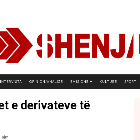
INTERVISTA
OPINION/ANALIZË
EMISIONE
KULTURË
SPORT
ARENA
t e derivateve të
BOTA NE FOKUS
EKONOMIKS
EMISION DEBATIV
FJALA
plajm