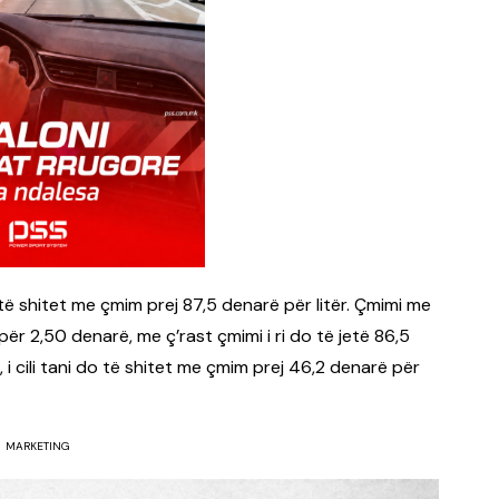
të shitet me çmim prej 87,5 denarë për litër. Çmimi me
 për 2,50 denarë, me ç’rast çmimi i ri do të jetë 86,5
 i cili tani do të shitet me çmim prej 46,2 denarë për
MARKETING