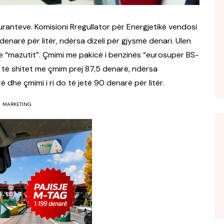
ranteve. Komisioni Rregullator për Energjetikë vendosi
denarë për litër, ndërsa dizeli për gjysmë denari. Ulen
he “mazutit”. Çmimi me pakicë i benzinës “eurosuper BS-
 të shitet me çmim prej 87,5 denarë, ndërsa
dhe çmimi i ri do të jetë 90 denarë për litër.
MARKETING