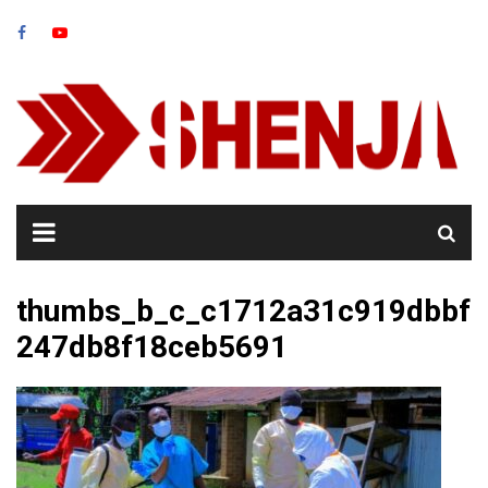
Skip
to
content
thumbs_b_c_c1712a31c919dbbf
247db8f18ceb5691