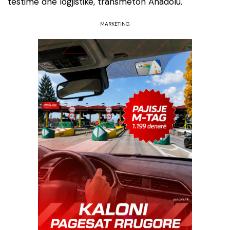
testime dhe logjistikë, transmeton Anadolu.
MARKETING