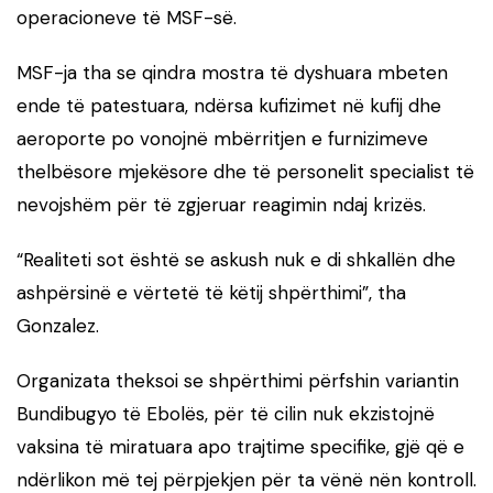
operacioneve të MSF-së.
MSF-ja tha se qindra mostra të dyshuara mbeten
ende të patestuara, ndërsa kufizimet në kufij dhe
aeroporte po vonojnë mbërritjen e furnizimeve
thelbësore mjekësore dhe të personelit specialist të
nevojshëm për të zgjeruar reagimin ndaj krizës.
“Realiteti sot është se askush nuk e di shkallën dhe
ashpërsinë e vërtetë të këtij shpërthimi”, tha
Gonzalez.
Organizata theksoi se shpërthimi përfshin variantin
Bundibugyo të Ebolës, për të cilin nuk ekzistojnë
vaksina të miratuara apo trajtime specifike, gjë që e
ndërlikon më tej përpjekjen për ta vënë nën kontroll.