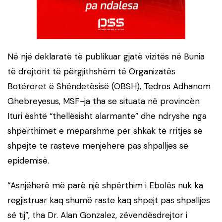
Në një deklaratë të publikuar gjatë vizitës në Bunia
të drejtorit të përgjithshëm të Organizatës
Botëroret ë Shëndetësisë (OBSH), Tedros Adhanom
Ghebreyesus, MSF-ja tha se situata në provincën
Ituri është “thellësisht alarmante” dhe ndryshe nga
shpërthimet e mëparshme për shkak të rritjes së
shpejtë të rasteve menjëherë pas shpalljes së
epidemisë.
“Asnjëherë më parë një shpërthim i Ebolës nuk ka
regjistruar kaq shumë raste kaq shpejt pas shpalljes
së tij”, tha Dr. Alan Gonzalez, zëvendësdrejtor i