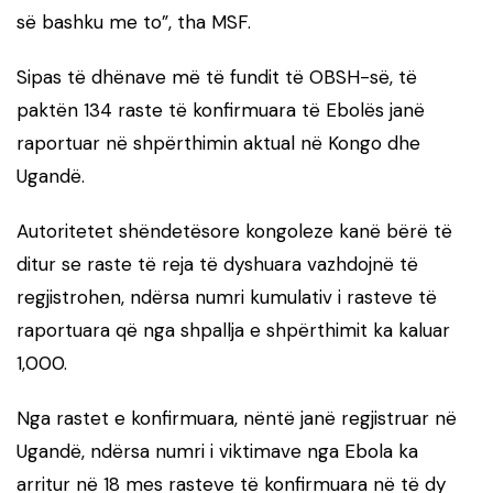
së bashku me to”, tha MSF.
Sipas të dhënave më të fundit të OBSH-së, të
paktën 134 raste të konfirmuara të Ebolës janë
raportuar në shpërthimin aktual në Kongo dhe
Ugandë.
Autoritetet shëndetësore kongoleze kanë bërë të
ditur se raste të reja të dyshuara vazhdojnë të
regjistrohen, ndërsa numri kumulativ i rasteve të
raportuara që nga shpallja e shpërthimit ka kaluar
1,000.
Nga rastet e konfirmuara, nëntë janë regjistruar në
Ugandë, ndërsa numri i viktimave nga Ebola ka
arritur në 18 mes rasteve të konfirmuara në të dy