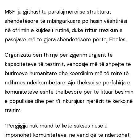
MSF-ja gjithashtu paralajmëroi se strukturat
shëndetësore të mbingarkuara po hasin vështirësi
në ofrimin e kujdesit rutinë, duke rritur rrezikun e
pasojave më të gjera shëndetësore përtej Ebolës.
Organizata bëri thirrje për zgjerim urgjent të
kapaciteteve të testimit, vendosje më të shpejtë të
burimeve humanitare dhe koordinim më të mirë të
ndihmës ndërkombëtare. Ajo theksoi se përfshirja e
komuniteteve është thelbësore për të fituar besimin
e popullsisë dhe për t’i inkurajuar njerëzit të kërkojnë
trajtim.
“Përgjigjja nuk mund të ketë sukses nëse u
imponohet komuniteteve, në vend që të ndërtohet