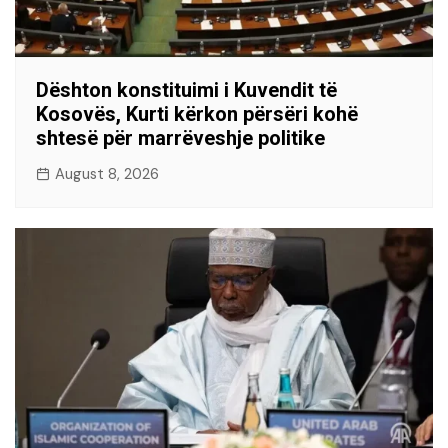
Dështon konstituimi i Kuvendit të
Kosovës, Kurti kërkon përsëri kohë
shtesë për marrëveshje politike
August 8, 2026