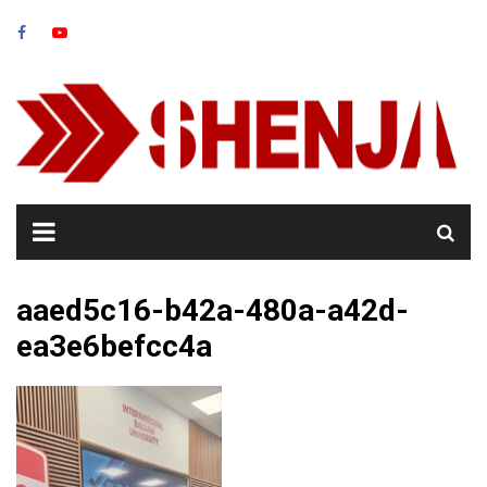
Skip
to
content
aaed5c16-b42a-480a-a42d-
ea3e6befcc4a