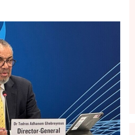
FOL POPULL
GJURMË
INTERVISTA EMISION
KONAKU
KU E KISHIM FJALEN
LIGJERATE FETARE
PARADITE ME NE
PIKËPAMJE
RECETA E DITES
RELAKS
RETRO JAVORE