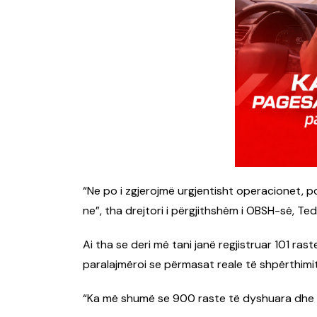
“Ne po i zgjerojmë urgjentisht operacionet,
ne”, tha drejtori i përgjithshëm i OBSH-së, 
Ai tha se deri më tani janë regjistruar 101 ra
paralajmëroi se përmasat reale të shpërthim
“Ka më shumë se 900 raste të dyshuara dhe 2