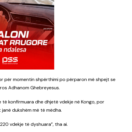
 por për momentin shpërthimi po përparon më shpejt se
Tedros Adhanom Ghebreyesus.
ste të konfirmuara dhe dhjetë vdekje në Kongo, por
it janë dukshëm më të mëdha.
20 vdekje të dyshuara”, tha ai.