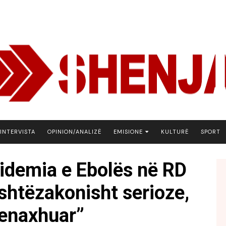
INTERVISTA
OPINION/ANALIZË
EMISIONE
KULTURË
SPORT
ARENA
pidemia e Ebolës në RD
BOTA NE FOKUS
shtëzakonisht serioze,
EKONOMIKS
EMISION DEBATIV
menaxhuar”
FJALA