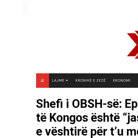
Skip
to
content
LAJME
KRONIKË E ZEZË
EKONOMI
MAQEDONI E VERIUT
Shefi i OBSH-së: E
KOSOVË
të Kongos është “ja
SHQIPËRI
RAJON
e vështirë për t’u 
BOTË