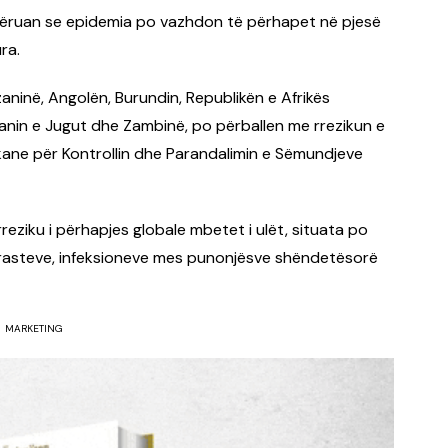
mëruan se epidemia po vazhdon të përhapet në pjesë
ra.
aninë, Angolën, Burundin, Republikën e Afrikës
anin e Jugut dhe Zambinë, po përballen me rrezikun e
ikane për Kontrollin dhe Parandalimin e Sëmundjeve
reziku i përhapjes globale mbetet i ulët, situata po
 rasteve, infeksioneve mes punonjësve shëndetësorë
MARKETING