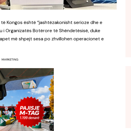
 të Kongos është “jashtëzakonisht serioze dhe e
eu i Organizatës Botërore të Shëndetësisë, duke
hapet më shpejt sesa po zhvillohen operacionet e
MARKETING