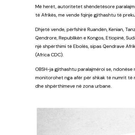
Më herët, autoritetet shëndetësore paralaj
të Afrikës, me vende fqinje gjithashtu të preku
Dhjetë vende, përfshirë Ruandën, Kenian, Tanz
Qendrore, Republikën e Kongos, Etiopinë, Sud
një shpërthimi të Ebolës, sipas Qendrave Afr
(Africa CDC).
OBSH-ja gjithashtu paralajmëroi se, ndonëse r
monitorohet nga afër për shkak të numrit të
dhe shpërthimeve në zona urbane.