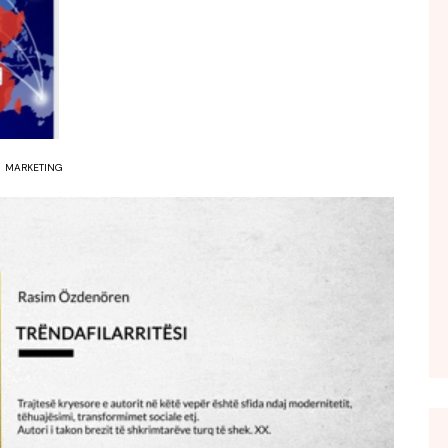
FOL POPULL
GJURMË
INTERVISTA EMISION
KONAKU
KU E KISHIM FJALEN
MARKETING
LIGJERATE FETARE
PARADITE ME NE
PIKËPAMJE
RECETA E DITES
RELAKS
RETRO JAVORE