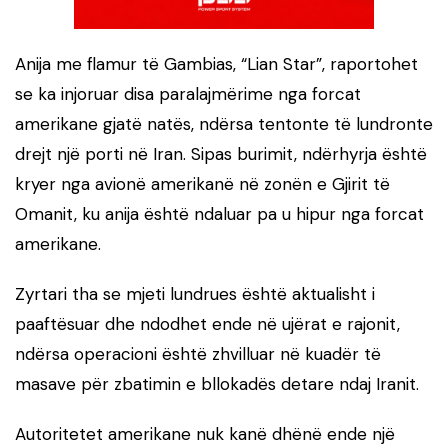
Anija me flamur të Gambias, “Lian Star”, raportohet
se ka injoruar disa paralajmërime nga forcat
amerikane gjatë natës, ndërsa tentonte të lundronte
drejt një porti në Iran. Sipas burimit, ndërhyrja është
kryer nga avionë amerikanë në zonën e Gjirit të
Omanit, ku anija është ndaluar pa u hipur nga forcat
amerikane.
Zyrtari tha se mjeti lundrues është aktualisht i
paaftësuar dhe ndodhet ende në ujërat e rajonit,
ndërsa operacioni është zhvilluar në kuadër të
masave për zbatimin e bllokadës detare ndaj Iranit.
Autoritetet amerikane nuk kanë dhënë ende një