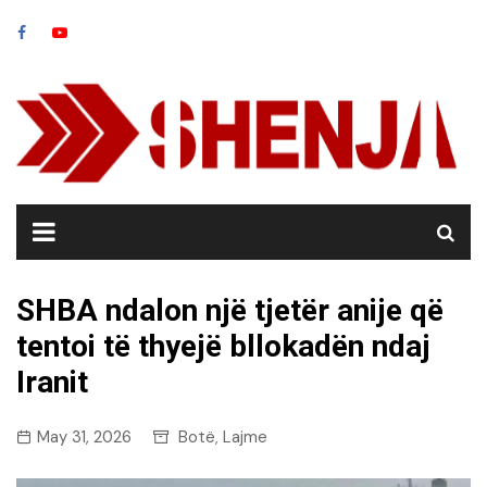
Skip
to
content
SHBA ndalon një tjetër anije që
tentoi të thyejë bllokadën ndaj
Iranit
May 31, 2026
Botë
Lajme
,