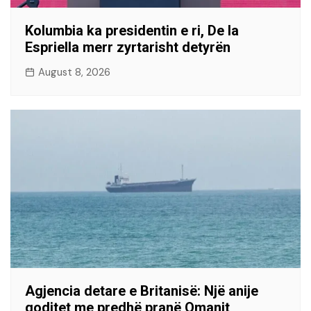
Kolumbia ka presidentin e ri, De la
Espriella merr zyrtarisht detyrën
August 8, 2026
Agjencia detare e Britanisë: Një anije
goditet me predhë pranë Omanit,