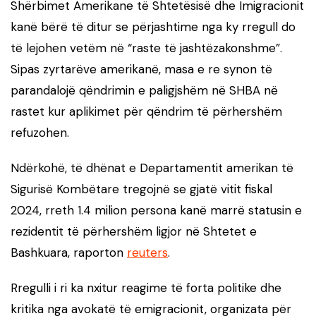
Shërbimet Amerikane të Shtetësisë dhe Imigracionit
kanë bërë të ditur se përjashtime nga ky rregull do
të lejohen vetëm në “raste të jashtëzakonshme”.
Sipas zyrtarëve amerikanë, masa e re synon të
parandalojë qëndrimin e paligjshëm në SHBA në
rastet kur aplikimet për qëndrim të përhershëm
refuzohen.
Ndërkohë, të dhënat e Departamentit amerikan të
Sigurisë Kombëtare tregojnë se gjatë vitit fiskal
2024, rreth 1.4 milion persona kanë marrë statusin e
rezidentit të përhershëm ligjor në Shtetet e
Bashkuara, raporton
reuters
.
Rregulli i ri ka nxitur reagime të forta politike dhe
kritika nga avokatë të emigracionit, organizata për