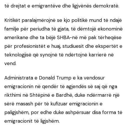
të drejtat e emigrantëve dhe ligjvënës demokratë.
Kritikët paralajmërojnë se kjo politikë mund të ndajë
familje për periudha të gjata, të dëmtojë ekonominë
amerikane dhe ta bëjë SHBA-në më pak tërheqëse
për profesionistët e huaj, studiuesit dhe ekspertët e
teknologjisë që synojnë të ndërtojnë karrierë në
vend.
Administrata e Donald Trump e ka vendosur
emigracionin në qendër të agjendës së saj që nga
rikthimi në Shtëpinë e Bardhë, duke ndërmarrë një
sërë masash për të kufizuar emigracionin e
paligjshëm, por edhe duke ashpërsuar disa forma të
emigracionit të ligjshëm.