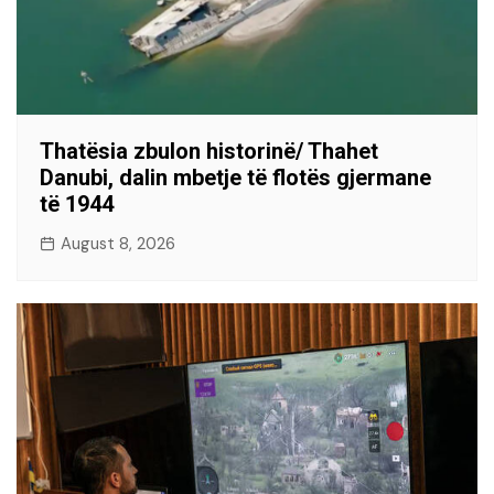
Thatësia zbulon historinë/ Thahet
Danubi, dalin mbetje të flotës gjermane
të 1944
August 8, 2026