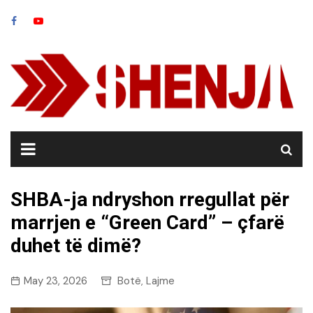
Skip
to
content
SHBA-ja ndryshon rregullat për
marrjen e “Green Card” – çfarë
duhet të dimë?
May 23, 2026
Botë
Lajme
,