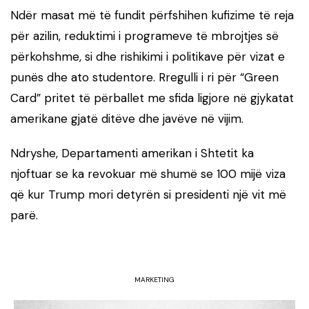
Ndër masat më të fundit përfshihen kufizime të reja
për azilin, reduktimi i programeve të mbrojtjes së
përkohshme, si dhe rishikimi i politikave për vizat e
punës dhe ato studentore. Rregulli i ri për “Green
Card” pritet të përballet me sfida ligjore në gjykatat
amerikane gjatë ditëve dhe javëve në vijim.
Ndryshe, Departamenti amerikan i Shtetit ka
njoftuar se ka revokuar më shumë se 100 mijë viza
që kur Trump mori detyrën si presidenti një vit më
parë.
MARKETING