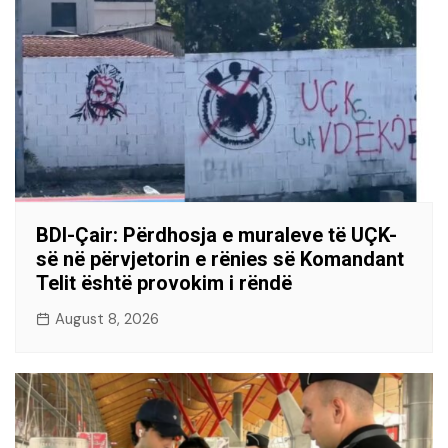
BDI-Çair: Përdhosja e muraleve të UÇK-
së në përvjetorin e rënies së Komandant
Telit është provokim i rëndë
August 8, 2026