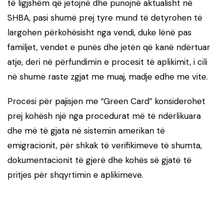
të ligjshëm që jetojnë dhe punojnë aktualisht në
SHBA, pasi shumë prej tyre mund të detyrohen të
largohen përkohësisht nga vendi, duke lënë pas
familjet, vendet e punës dhe jetën që kanë ndërtuar
atje, deri në përfundimin e procesit të aplikimit, i cili
në shumë raste zgjat me muaj, madje edhe me vite.
Procesi për pajisjen me “Green Card” konsiderohet
prej kohësh një nga procedurat më të ndërlikuara
dhe më të gjata në sistemin amerikan të
emigracionit, për shkak të verifikimeve të shumta,
dokumentacionit të gjerë dhe kohës së gjatë të
pritjes për shqyrtimin e aplikimeve.