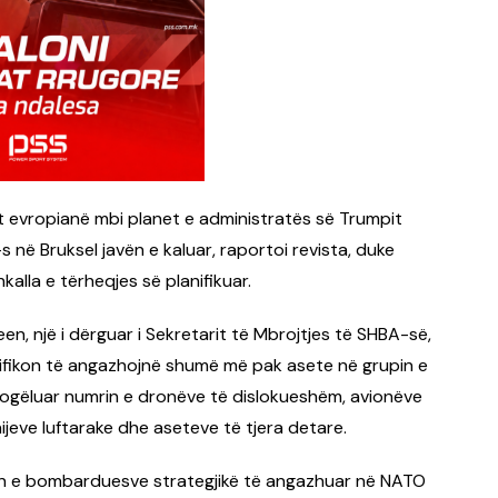
atët evropianë mbi planet e administratës së Trumpit
s në Bruksel javën e kaluar, raportoi revista, duke
alla e tërheqjes së planifikuar.
n, një i dërguar i Sekretarit të Mbrojtjes të SHBA-së,
nifikon të angazhojnë shumë më pak asete në grupin e
ogëluar numrin e dronëve të dislokueshëm, avionëve
anijeve luftarake dhe aseteve të tjera detare.
rin e bombarduesve strategjikë të angazhuar në NATO