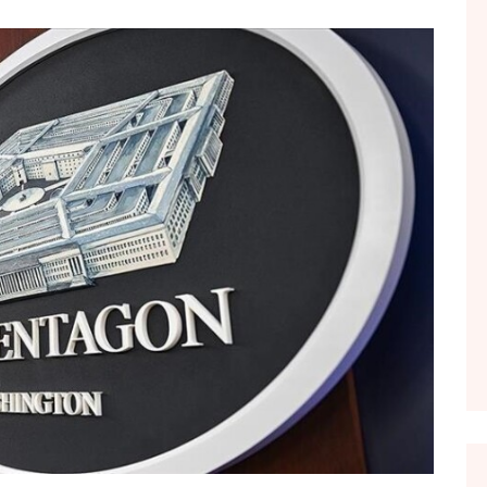
FOL POPULL
GJURMË
INTERVISTA EMISION
KONAKU
KU E KISHIM FJALEN
LIGJERATE FETARE
PARADITE ME NE
PIKËPAMJE
RECETA E DITES
RELAKS
RETRO JAVORE