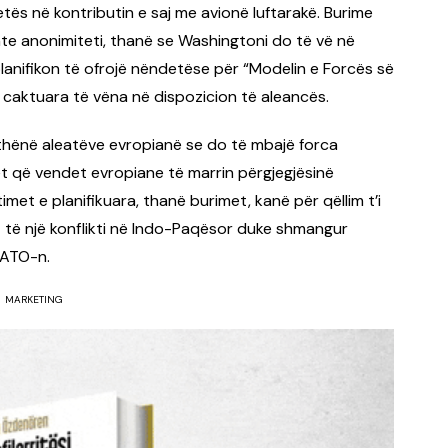
etës në kontributin e saj me avionë luftarakë. Burime
hte anonimiteti, thanë se Washingtoni do të vë në
anifikon të ofrojë nëndetëse për “Modelin e Forcës së
 caktuara të vëna në dispozicion të aleancës.
thënë aleatëve evropianë se do të mbajë forca
 që vendet evropiane të marrin përgjegjësinë
et e planifikuara, thanë burimet, kanë për qëllim t’i
t të një konflikti në Indo-Paqësor duke shmangur
NATO-n.
MARKETING