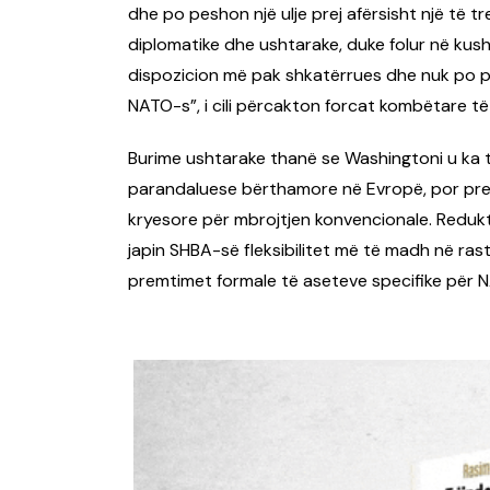
dhe po peshon një ulje prej afërsisht një të tr
diplomatike dhe ushtarake, duke folur në kus
dispozicion më pak shkatërrues dhe nuk po pl
NATO-s”, i cili përcakton forcat kombëtare të
Burime ushtarake thanë se Washingtoni u ka 
parandaluese bërthamore në Evropë, por pret
kryesore për mbrojtjen konvencionale. Reduktim
japin SHBA-së fleksibilitet më të madh në ras
premtimet formale të aseteve specifike për 