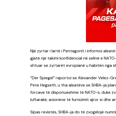
Një zyrtar i lartë i Pentagonit i informoi ale
gjatë një takimi konfidencial në selinë e NATO-
shtuar se zyrtarët evropianë u habitën nga shk
“Der Spiegel” raportoi se Alexander Velez-Gree
Pete Hegseth, u tha aleatëve se SHBA-ja pla
forcave të disponueshme të NATO-s, duke zv
luftarakë, avionëve të furnizimit ajror si dhe 
Sipas revistës, SHBA-ja do të zvogëlojë num