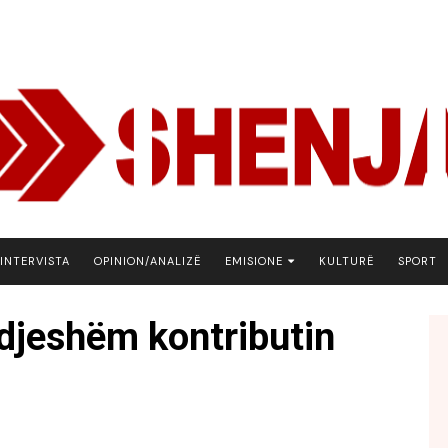
INTERVISTA
OPINION/ANALIZË
EMISIONE
KULTURË
SPORT
ARENA
ndjeshëm kontributin
BOTA NE FOKUS
EKONOMIKS
EMISION DEBATIV
FJALA