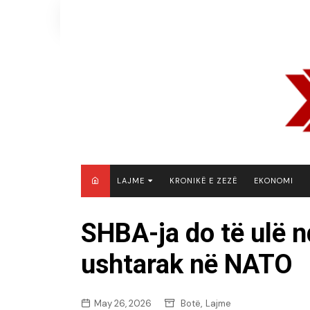
Skip
to
content
LAJME
KRONIKË E ZEZË
EKONOMI
MAQEDONI E VERIUT
SHBA-ja do të ulë 
KOSOVË
ushtarak në NATO
SHQIPËRI
RAJON
BOTË
,
May 26, 2026
Botë
Lajme