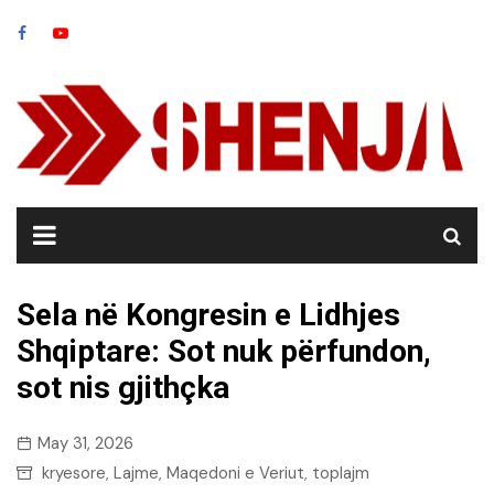
Skip
to
content
Sela në Kongresin e Lidhjes
Shqiptare: Sot nuk përfundon,
sot nis gjithçka
May 31, 2026
kryesore
Lajme
Maqedoni e Veriut
toplajm
,
,
,