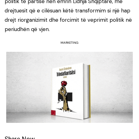
politik të partisë nën emrin Lidhja Shqiptare, me
drejtuesit që e cilësuan këtë transformim si një hap
drejt riorganizimit dhe forcimit të veprimit politik në
periudhën që vjen.
MARKETING