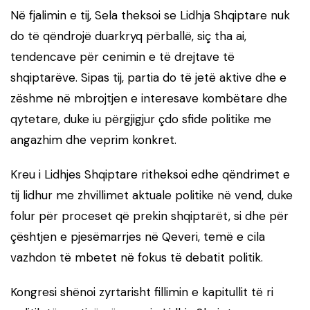
Në fjalimin e tij, Sela theksoi se Lidhja Shqiptare nuk
do të qëndrojë duarkryq përballë, siç tha ai,
tendencave për cenimin e të drejtave të
shqiptarëve. Sipas tij, partia do të jetë aktive dhe e
zëshme në mbrojtjen e interesave kombëtare dhe
qytetare, duke iu përgjigjur çdo sfide politike me
angazhim dhe veprim konkret.
Kreu i Lidhjes Shqiptare ritheksoi edhe qëndrimet e
tij lidhur me zhvillimet aktuale politike në vend, duke
folur për proceset që prekin shqiptarët, si dhe për
çështjen e pjesëmarrjes në Qeveri, temë e cila
vazhdon të mbetet në fokus të debatit politik.
Kongresi shënoi zyrtarisht fillimin e kapitullit të ri