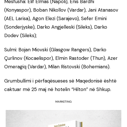
Mesfusha: Elif Elmas (Napoli), Enis Bardhi
(Konyaspor), Boban Nikollov (Vardar), Jani Atanasov
(AEL Larisa), Agon Elezi (Sarajevo), Sefer Emini
(Sonderjyske), Darko Angjelleski (Sileks), Darko
Dodev (Sileks);
Sulmi: Bojan Miovski (Glasgow Rangers), Darko
Çurlinov (Kocaelispor), Elmin Rastoder (Thun), Azer
Omeragiq (Vardar), Milan Ristovski (Bohemians).
Grumbullimi i përfaqësueses së Maqedonisë është
caktuar më 25 maj në hotelin “Hilton” në Shkup.
MARKETING