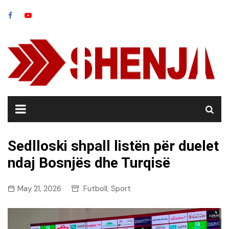
Skip
to
content
Sedlloski shpall listën për duelet
ndaj Bosnjës dhe Turqisë
May 21, 2026
Futboll
Sport
,