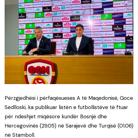
Përzgjedhësi i përfaqësueses A të Maqedonisë, Goce
Sedlloski, ka publikuar listën e futbollistëve të ftuar
për ndeshjet miqësore kundër Bosnjë dhe
Hercegovinës (29.05) në Sarajevë dhe Turqisë (01.06)
në Stamboll.