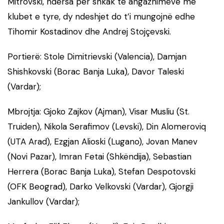
Mitrovski, ndërsa për shkak të angazhimeve me
klubet e tyre, dy ndeshjet do t’i mungojnë edhe
Tihomir Kostadinov dhe Andrej Stojçevski.
Portierë: Stole Dimitrievski (Valencia), Damjan
Shishkovski (Borac Banja Luka), Davor Taleski
(Vardar);
Mbrojtja: Gjoko Zajkov (Ajman), Visar Musliu (St.
Truiden), Nikola Serafimov (Levski), Din Alomeroviq
(UTA Arad), Ezgjan Alioski (Lugano), Jovan Manev
(Novi Pazar), Imran Fetai (Shkëndija), Sebastian
Herrera (Borac Banja Luka), Stefan Despotovski
(OFK Beograd), Darko Velkovski (Vardar), Gjorgji
Jankullov (Vardar);