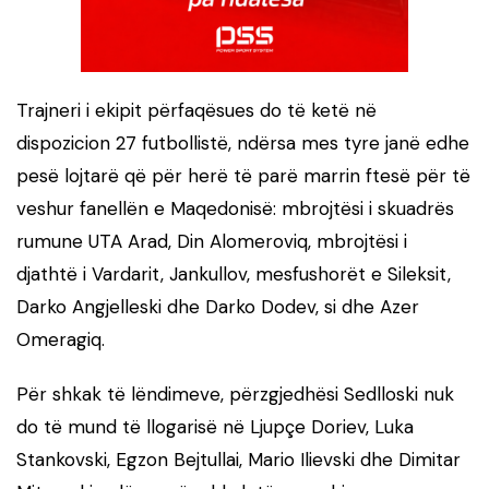
Trajneri i ekipit përfaqësues do të ketë në
dispozicion 27 futbollistë, ndërsa mes tyre janë edhe
pesë lojtarë që për herë të parë marrin ftesë për të
veshur fanellën e Maqedonisë: mbrojtësi i skuadrës
rumune UTA Arad, Din Alomeroviq, mbrojtësi i
djathtë i Vardarit, Jankullov, mesfushorët e Sileksit,
Darko Angjelleski dhe Darko Dodev, si dhe Azer
Omeragiq.
Për shkak të lëndimeve, përzgjedhësi Sedlloski nuk
do të mund të llogarisë në Ljupçe Doriev, Luka
Stankovski, Egzon Bejtullai, Mario Ilievski dhe Dimitar