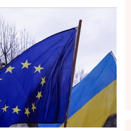
FOL POPULL
GJURMË
INTERVISTA EMISION
KONAKU
KU E KISHIM FJALEN
LIGJERATE FETARE
PARADITE ME NE
PIKËPAMJE
RECETA E DITES
RELAKS
RETRO JAVORE