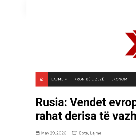
Skip
to
content
LAJME
KRONIKË E ZEZË
EKONOMI
MAQEDONI E VERIUT
Rusia: Vendet evrop
KOSOVË
rahat derisa të vazh
SHQIPËRI
RAJON
BOTË
,
May 29, 2026
Botë
Lajme