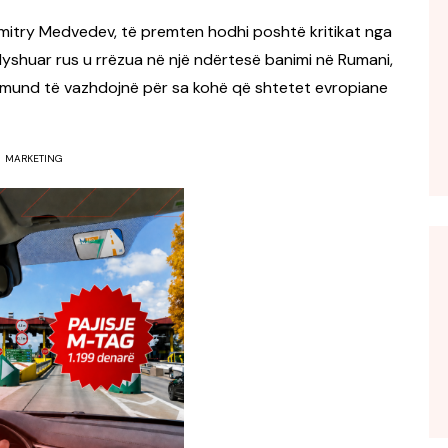
, Dmitry Medvedev, të premten hodhi poshtë kritikat nga
dyshuar rus u rrëzua në një ndërtesë banimi në Rumani,
 mund të vazhdojnë për sa kohë që shtetet evropiane
MARKETING