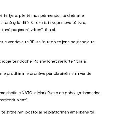
më të tjera, për të mos përmendur të dhënat e
t tonë çdo ditë. Si rezultat i veprimeve të tyre,
tanë paqësorë vriten”, tha ai.
t e vendeve të BE-së “nuk do të jenë në gjendje të
hdojë të ndodhë. Po zhvillohet një luftë!” tha ai.
a me prodhimin e dronëve për Ukrainën ishin vende
 me shefin e NATO-s Mark Rutte që pohoi gatishmërinë
rritorit aleat”.
r të gjithë ne”, postoi ai në platformën amerikane të