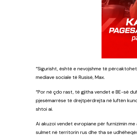
“Sigurisht, është e nevojshme të përcaktohet 
mediave sociale të Rusisë, Max.
“Por në çdo rast, të gjitha vendet e BE-së du
pjesëmarrëse të drejtpërdrejta në luftën ku
shtoi ai.
Ai akuzoi vendet evropiane për furnizimin me
sulmet në territorin rus dhe tha se udhëheqë