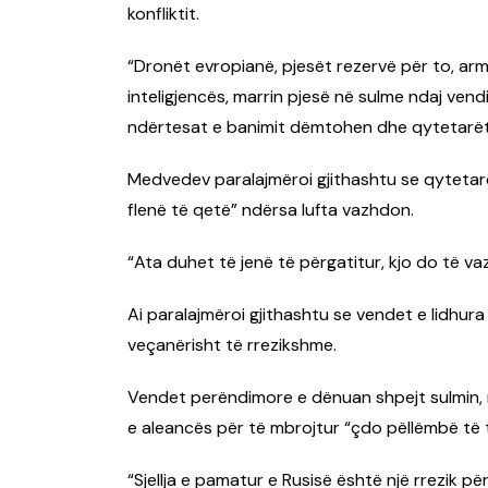
konfliktit.
“Dronët evropianë, pjesët rezervë për to, ar
inteligjencës, marrin pjesë në sulme ndaj vendi
ndërtesat e banimit dëmtohen dhe qytetarët 
Medvedev paralajmëroi gjithashtu se qytetarë
flenë të qetë” ndërsa lufta vazhdon.
“Ata duhet të jenë të përgatitur, kjo do të vaz
Ai paralajmëroi gjithashtu se vendet e lidhur
veçanërisht të rrezikshme.
Vendet perëndimore e dënuan shpejt sulmin,
e aleancës për të mbrojtur “çdo pëllëmbë të te
“Sjellja e pamatur e Rusisë është një rrezik pë