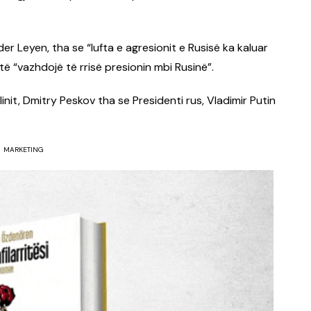
er Leyen, tha se “lufta e agresionit e Rusisë ka kaluar
 të “vazhdojë të rrisë presionin mbi Rusinë”.
init, Dmitry Peskov tha se Presidenti rus, Vladimir Putin
MARKETING