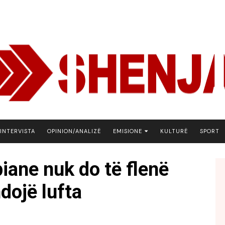
INTERVISTA
OPINION/ANALIZË
EMISIONE
KULTURË
SPORT
ARENA
iane nuk do të flenë
BOTA NE FOKUS
dojë lufta
EKONOMIKS
EMISION DEBATIV
FJALA