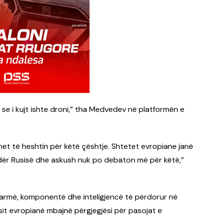
se i kujt ishte droni,” tha Medvedev në platformën e
het të heshtin për këtë çështje. Shtetet evropiane janë
ndër Rusisë dhe askush nuk po debaton më për këtë,”
 armë, komponentë dhe inteligjencë të përdorur në
sit evropianë mbajnë përgjegjësi për pasojat e