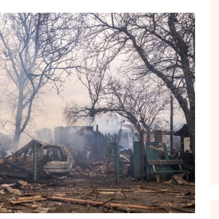
FOL POPULL
GJURMË
INTERVISTA EMISION
KONAKU
KU E KISHIM FJALEN
LIGJERATE FETARE
PARADITE ME NE
PIKËPAMJE
RECETA E DITES
RELAKS
RETRO JAVORE