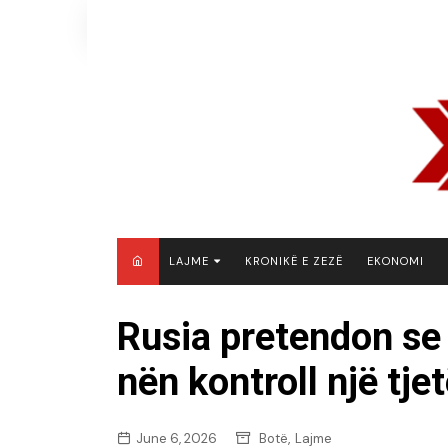
Skip
to
content
LAJME
KRONIKË E ZEZË
EKONOMI
MAQEDONI E VERIUT
Rusia pretendon se 
KOSOVË
nën kontroll një tj
SHQIPËRI
RAJON
BOTË
,
June 6, 2026
Botë
Lajme