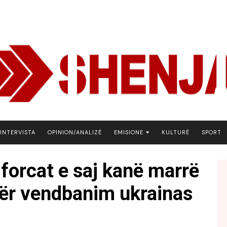
INTERVISTA
OPINION/ANALIZË
EMISIONE
KULTURË
SPORT
ARENA
forcat e saj kanë marrë
BOTA NE FOKUS
etër vendbanim ukrainas
EKONOMIKS
EMISION DEBATIV
FJALA