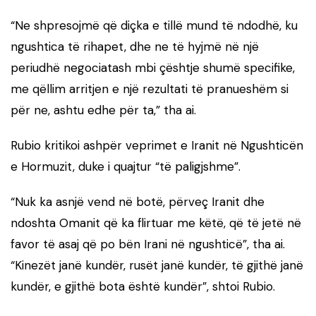
“Ne shpresojmë që diçka e tillë mund të ndodhë, ku
ngushtica të rihapet, dhe ne të hyjmë në një
periudhë negociatash mbi çështje shumë specifike,
me qëllim arritjen e një rezultati të pranueshëm si
për ne, ashtu edhe për ta,” tha ai.
Rubio kritikoi ashpër veprimet e Iranit në Ngushticën
e Hormuzit, duke i quajtur “të paligjshme”.
“Nuk ka asnjë vend në botë, përveç Iranit dhe
ndoshta Omanit që ka flirtuar me këtë, që të jetë në
favor të asaj që po bën Irani në ngushticë”, tha ai.
“Kinezët janë kundër, rusët janë kundër, të gjithë janë
kundër, e gjithë bota është kundër”, shtoi Rubio.