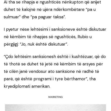
Ai tha se rihapja e ngushticës nënkupton që anijet
duhet të kalojnë në ujëra ndërkombëtare “pa u
sulmuar” dhe “pa paguar taksa”.
I pyetur nëse lehtësimi i sanksioneve është diskutuar
në këmbim të rihapjes së ngushticës, Rubio u
përgjigj: “Jo, nuk është diskutuar”.
“Çdo lehtësim sanksionesh është i kushtëzuar, që do
të thotë se duhet të jetë në këmbim të arsyes për
të cilën janë vendosur ato sanksione në radhë të
parë, që është programi i tyre bërthamor”, tha
kryediplomati amerikan.
MARKETING