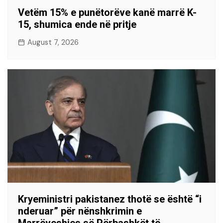
Vetëm 15% e punëtorëve kanë marrë K-
15, shumica ende në pritje
August 7, 2026
Kryeministri pakistanez thotë se është “i
nderuar” për nënshkrimin e