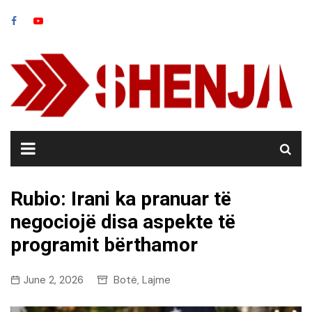
Skip
to
content
Rubio: Irani ka pranuar të
negociojë disa aspekte të
programit bërthamor
June 2, 2026
Botë
Lajme
,