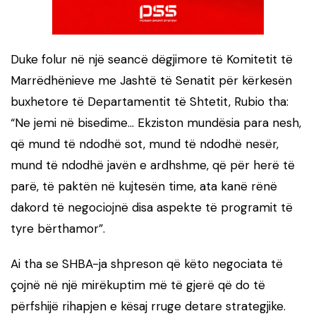
Duke folur në një seancë dëgjimore të Komitetit të
Marrëdhënieve me Jashtë të Senatit për kërkesën
buxhetore të Departamentit të Shtetit, Rubio tha:
“Ne jemi në bisedime… Ekziston mundësia para nesh,
që mund të ndodhë sot, mund të ndodhë nesër,
mund të ndodhë javën e ardhshme, që për herë të
parë, të paktën në kujtesën time, ata kanë rënë
dakord të negociojnë disa aspekte të programit të
tyre bërthamor”.
Ai tha se SHBA-ja shpreson që këto negociata të
çojnë në një mirëkuptim më të gjerë që do të
përfshijë rihapjen e kësaj rruge detare strategjike.