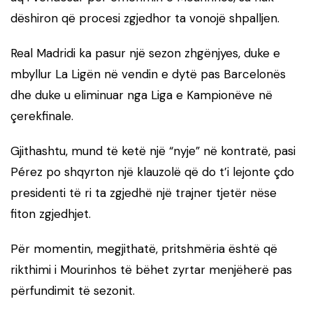
dëshiron që procesi zgjedhor ta vonojë shpalljen.
Real Madridi ka pasur një sezon zhgënjyes, duke e
mbyllur La Ligën në vendin e dytë pas Barcelonës
dhe duke u eliminuar nga Liga e Kampionëve në
çerekfinale.
Gjithashtu, mund të ketë një “nyje” në kontratë, pasi
Pérez po shqyrton një klauzolë që do t’i lejonte çdo
presidenti të ri ta zgjedhë një trajner tjetër nëse
fiton zgjedhjet.
Për momentin, megjithatë, pritshmëria është që
rikthimi i Mourinhos të bëhet zyrtar menjëherë pas
përfundimit të sezonit.