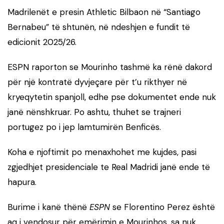
Madrilenët e presin Athletic Bilbaon në “Santiago
Bernabeu” të shtunën, në ndeshjen e fundit të
edicionit 2025/26.
ESPN raporton se Mourinho tashmë ka rënë dakord
për një kontratë dyvjeçare për t’u rikthyer në
kryeqytetin spanjoll, edhe pse dokumentet ende nuk
janë nënshkruar. Po ashtu, thuhet se trajneri
portugez po i jep lamtumirën Benficës.
Koha e njoftimit po menaxhohet me kujdes, pasi
zgjedhjet presidenciale te Real Madridi janë ende të
hapura.
Burime i kanë thënë
ESPN
se Florentino Perez është
aq i vendosur për emërimin e Mourinhos, sa nuk