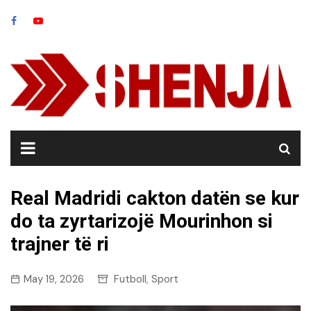
Skip
to
content
Real Madridi cakton datën se kur
do ta zyrtarizojë Mourinhon si
trajner të ri
May 19, 2026
Futboll
Sport
,