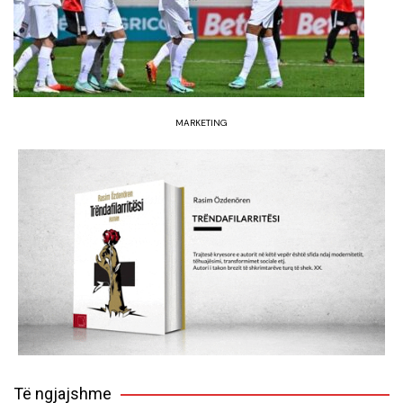
MARKETING
Të ngjajshme