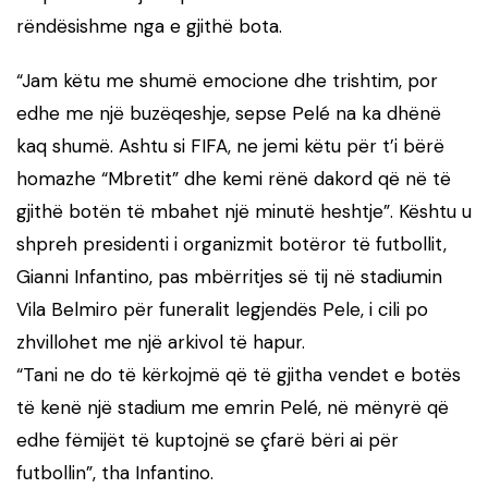
rëndësishme nga e gjithë bota.
“Jam këtu me shumë emocione dhe trishtim, por
edhe me një buzëqeshje, sepse Pelé na ka dhënë
kaq shumë. Ashtu si FIFA, ne jemi këtu për t’i bërë
homazhe “Mbretit” dhe kemi rënë dakord që në të
gjithë botën të mbahet një minutë heshtje”. Kështu u
shpreh presidenti i organizmit botëror të futbollit,
Gianni Infantino, pas mbërritjes së tij në stadiumin
Vila Belmiro për funeralit legjendës Pele, i cili po
zhvillohet me një arkivol të hapur.
“Tani ne do të kërkojmë që të gjitha vendet e botës
të kenë një stadium me emrin Pelé, në mënyrë që
edhe fëmijët të kuptojnë se çfarë bëri ai për
futbollin”, tha Infantino.