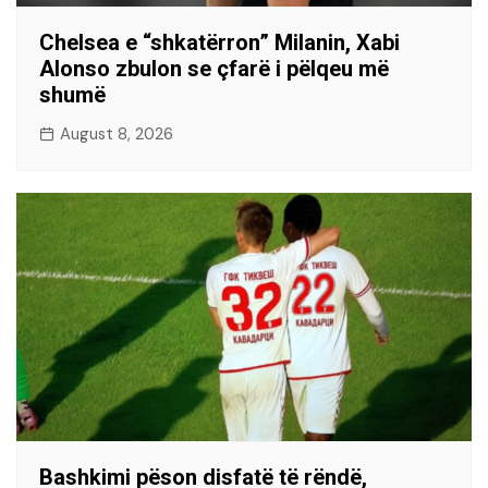
Chelsea e “shkatërron” Milanin, Xabi
Alonso zbulon se çfarë i pëlqeu më
shumë
August 8, 2026
Bashkimi pëson disfatë të rëndë,