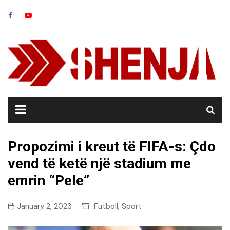
Skip
to
content
Propozimi i kreut të FIFA-s: Çdo
vend të ketë një stadium me
emrin “Pele”
January 2, 2023
Futboll
Sport
,