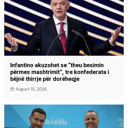
Infantino akuzohet se “theu besimin
përmes mashtrimit”, tre konfederata i
bëjnë thirrje për dorëheqje
August 10, 2026