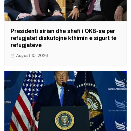
Presidenti sirian dhe shefi i OKB-së për
refugjatët diskutojnë kthimin e sigurt të
refugjatëve
August 10, 2026