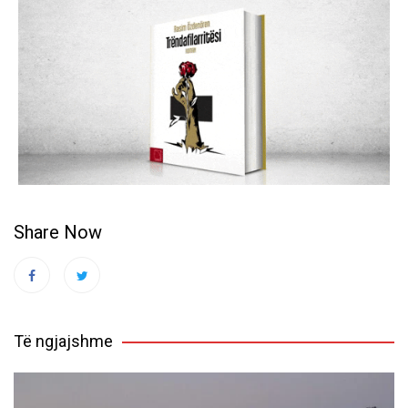
Share Now
Të ngjajshme