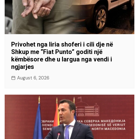
Privohet nga liria shoferi i cili dje në
Shkup me “Fiat Punto” goditi një
këmbësore dhe u largua nga vendi i
ngjarjes
August 6, 2026