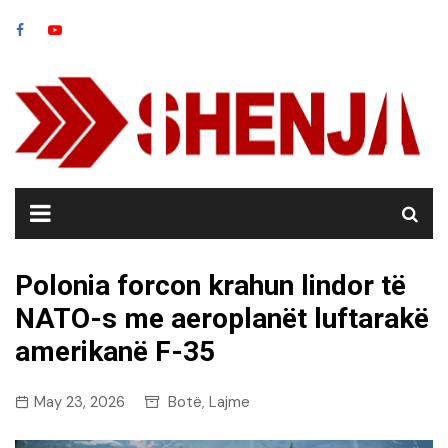
Skip
to
content
Polonia forcon krahun lindor të
NATO-s me aeroplanët luftarakë
amerikanë F-35
May 23, 2026
Botë
Lajme
,