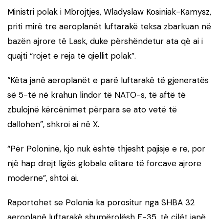
Ministri polak i Mbrojtjes, Wladyslaw Kosiniak-Kamysz,
priti mirë tre aeroplanët luftarakë teksa zbarkuan në
bazën ajrore të Lask, duke përshëndetur ata që ai i
quajti “rojet e reja të qiellit polak”.
“Këta janë aeroplanët e parë luftarakë të gjeneratës
së 5-të në krahun lindor të NATO-s, të aftë të
zbulojnë kërcënimet përpara se ato vetë të
dallohen”, shkroi ai në X.
“Për Poloninë, kjo nuk është thjesht pajisje e re, por
një hap drejt ligës globale elitare të forcave ajrore
moderne”, shtoi ai.
Raportohet se Polonia ka porositur nga SHBA 32
aeroplanë luftarakë shumërolësh F-35, të cilët janë