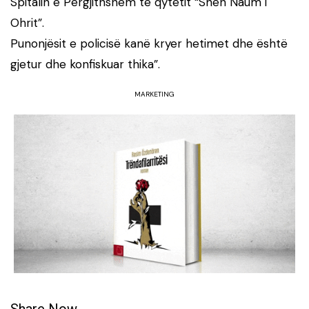
Spitalin e Përgjithshëm të qytetit “Shën Naum i
Ohrit”.
Punonjësit e policisë kanë kryer hetimet dhe është
gjetur dhe konfiskuar thika”.
MARKETING
Share Now