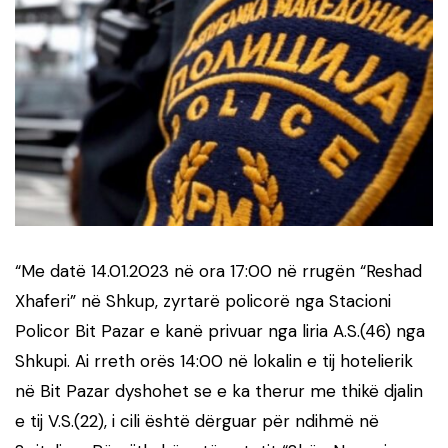
“Me datë 14.01.2023 në ora 17:00 në rrugën “Reshad
Xhaferi” në Shkup, zyrtarë policorë nga Stacioni
Policor Bit Pazar e kanë privuar nga liria A.S.(46) nga
Shkupi. Ai rreth orës 14:00 në lokalin e tij hotelierik
në Bit Pazar dyshohet se e ka therur me thikë djalin
e tij V.S.(22), i cili është dërguar për ndihmë në