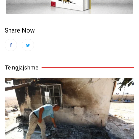
Share Now
Të ngjajshme