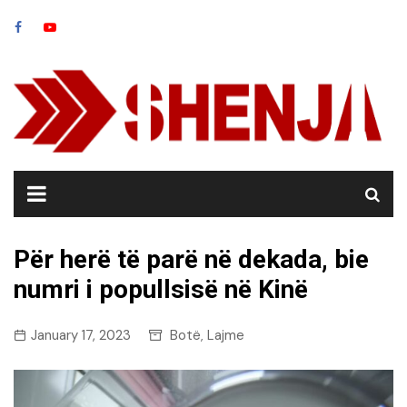
Skip
to
content
Për herë të parë në dekada, bie
numri i popullsisë në Kinë
January 17, 2023
Botë
Lajme
,