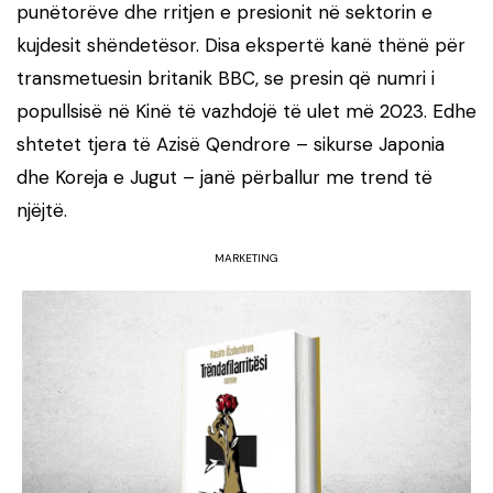
punëtorëve dhe rritjen e presionit në sektorin e
kujdesit shëndetësor. Disa ekspertë kanë thënë për
transmetuesin britanik BBC, se presin që numri i
popullsisë në Kinë të vazhdojë të ulet më 2023. Edhe
shtetet tjera të Azisë Qendrore – sikurse Japonia
dhe Koreja e Jugut – janë përballur me trend të
njëjtë.
MARKETING