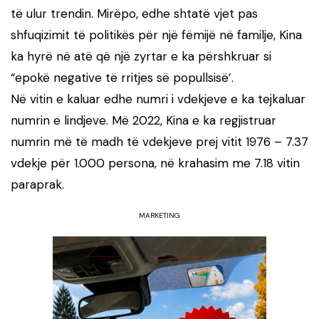
të ulur trendin. Mirëpo, edhe shtatë vjet pas
shfuqizimit të politikës për një fëmijë në familje, Kina
ka hyrë në atë që një zyrtar e ka përshkruar si
“epokë negative të rritjes së popullsisë’.
Në vitin e kaluar edhe numri i vdekjeve e ka tejkaluar
numrin e lindjeve. Më 2022, Kina e ka regjistruar
numrin më të madh të vdekjeve prej vitit 1976 – 7.37
vdekje për 1.000 persona, në krahasim me 7.18 vitin
paraprak.
MARKETING