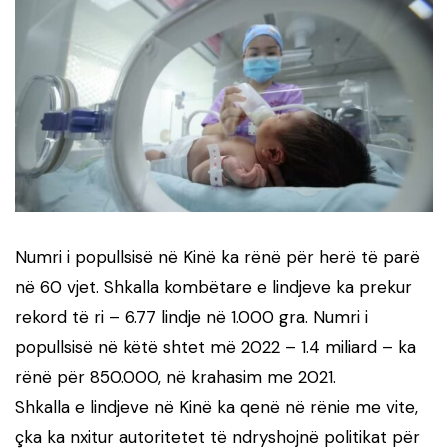
Numri i popullsisë në Kinë ka rënë për herë të parë
në 60 vjet. Shkalla kombëtare e lindjeve ka prekur
rekord të ri – 6.77 lindje në 1.000 gra. Numri i
popullsisë në këtë shtet më 2022 – 1.4 miliard – ka
rënë për 850.000, në krahasim me 2021.
Shkalla e lindjeve në Kinë ka qenë në rënie me vite,
çka ka nxitur autoritetet të ndryshojnë politikat për