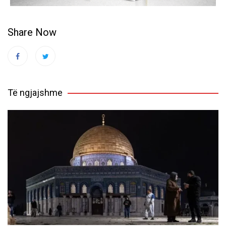
Share Now
Të ngjajshme