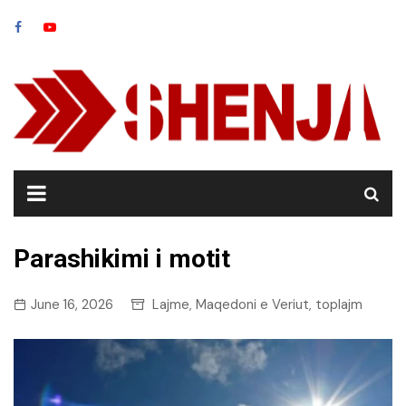
Skip
to
content
Parashikimi i motit
June 16, 2026
Lajme
Maqedoni e Veriut
toplajm
,
,