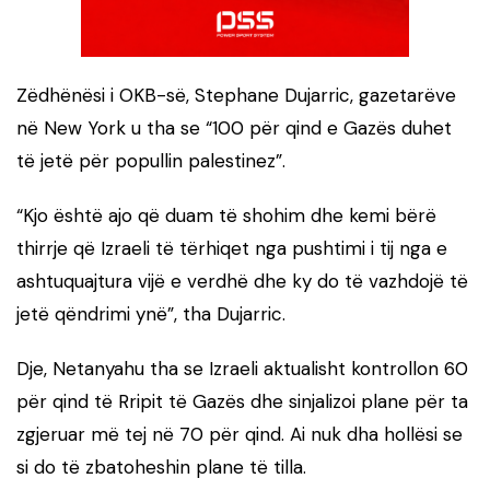
Zëdhënësi i OKB-së, Stephane Dujarric, gazetarëve
në New York u tha se “100 për qind e Gazës duhet
të jetë për popullin palestinez”.
“Kjo është ajo që duam të shohim dhe kemi bërë
thirrje që Izraeli të tërhiqet nga pushtimi i tij nga e
ashtuquajtura vijë e verdhë dhe ky do të vazhdojë të
jetë qëndrimi ynë”, tha Dujarric.
Dje, Netanyahu tha se Izraeli aktualisht kontrollon 60
për qind të Rripit të Gazës dhe sinjalizoi plane për ta
zgjeruar më tej në 70 për qind. Ai nuk dha hollësi se
si do të zbatoheshin plane të tilla.