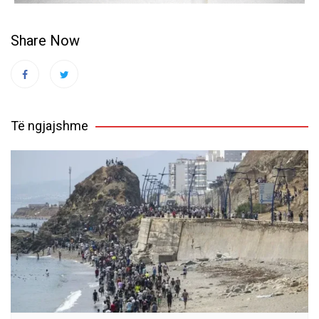
Share Now
Të ngjajshme