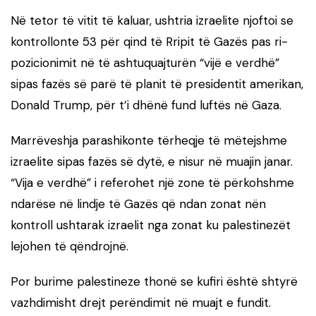
Në tetor të vitit të kaluar, ushtria izraelite njoftoi se
kontrollonte 53 për qind të Rripit të Gazës pas ri-
pozicionimit në të ashtuquajturën “vijë e verdhë”
sipas fazës së parë të planit të presidentit amerikan,
Donald Trump, për t’i dhënë fund luftës në Gaza.
Marrëveshja parashikonte tërheqje të mëtejshme
izraelite sipas fazës së dytë, e nisur në muajin janar.
“Vija e verdhë” i referohet një zone të përkohshme
ndarëse në lindje të Gazës që ndan zonat nën
kontroll ushtarak izraelit nga zonat ku palestinezët
lejohen të qëndrojnë.
Por burime palestineze thonë se kufiri është shtyrë
vazhdimisht drejt perëndimit në muajt e fundit.