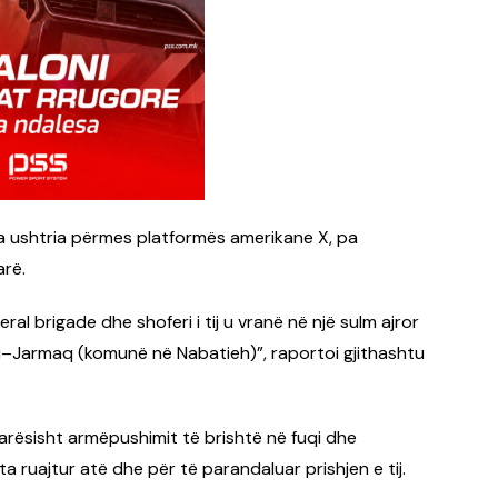
a ushtria përmes platformës amerikane X, pa
arë.
ral brigade dhe shoferi i tij u vranë në një sulm ajror
li–Jarmaq (komunë në Nabatieh)”, raportoi gjithashtu
arësisht armëpushimit të brishtë në fuqi dhe
 ruajtur atë dhe për të parandaluar prishjen e tij.