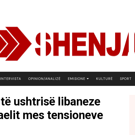
INTERVISTA
OPINION/ANALIZË
EMISIONE
KULTURË
SPORT
ARENA
 të ushtrisë libaneze
BOTA NE FOKUS
raelit mes tensioneve
EKONOMIKS
EMISION DEBATIV
FJALA