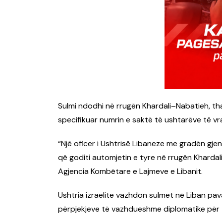
Sulmi ndodhi në rrugën Khardali–Nabatieh, th
specifikuar numrin e saktë të ushtarëve të vr
“Një oficer i Ushtrisë Libaneze me gradën gjene
që goditi automjetin e tyre në rrugën Kharda
Agjencia Kombëtare e Lajmeve e Libanit.
Ushtria izraelite vazhdon sulmet në Liban pav
përpjekjeve të vazhdueshme diplomatike për ta