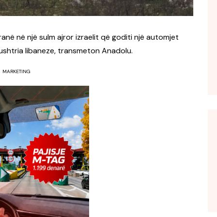
ranë në një sulm ajror izraelit që goditi një automjet
n ushtria libaneze, transmeton Anadolu.
MARKETING