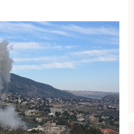
FOL POPULL
GJURMË
INTERVISTA EMISION
KONAKU
KU E KISHIM FJALEN
LIGJERATE FETARE
PARADITE ME NE
PIKËPAMJE
RECETA E DITES
RELAKS
RETRO JAVORE