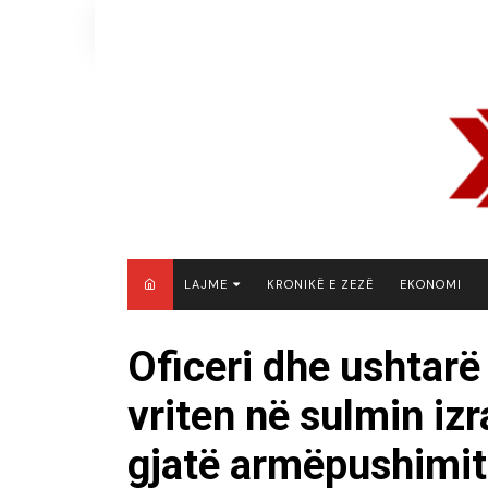
Skip
to
content
LAJME
KRONIKË E ZEZË
EKONOMI
MAQEDONI E VERIUT
Oficeri dhe ushtarë
KOSOVË
vriten në sulmin iz
SHQIPËRI
RAJON
gjatë armëpushimit
BOTË