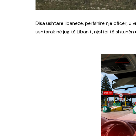
Disa ushtarë libanezë, përfshirë një oficer, u v
ushtarak në jug të Libanit, njoftoi të shtunë