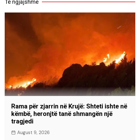
Të ngjajshme
Rama për zjarrin në Krujë: Shteti ishte në
këmbë, heronjtë tanë shmangën një
tragjedi
August 9, 2026