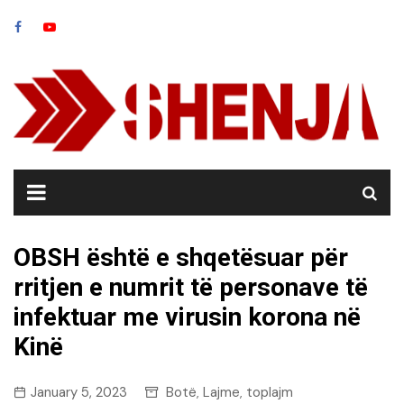
Skip
to
content
OBSH është e shqetësuar për
rritjen e numrit të personave të
infektuar me virusin korona në
Kinë
January 5, 2023
Botë
Lajme
toplajm
,
,