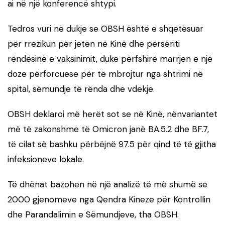
ai në një konferencë shtypi.
Tedros vuri në dukje se OBSH është e shqetësuar
për rrezikun për jetën në Kinë dhe përsëriti
rëndësinë e vaksinimit, duke përfshirë marrjen e një
doze përforcuese për të mbrojtur nga shtrimi në
spital, sëmundje të rënda dhe vdekje.
OBSH deklaroi më herët sot se në Kinë, nënvariantet
më të zakonshme të Omicron janë BA.5.2 dhe BF.7,
të cilat së bashku përbëjnë 97.5 për qind të të gjitha
infeksioneve lokale.
Të dhënat bazohen në një analizë të më shumë se
2000 gjenomeve nga Qendra Kineze për Kontrollin
dhe Parandalimin e Sëmundjeve, tha OBSH.