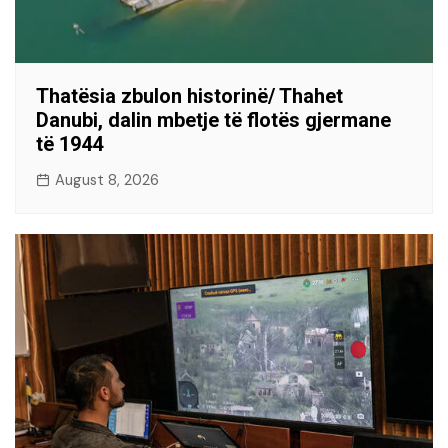
Thatësia zbulon historinë/ Thahet
Danubi, dalin mbetje të flotës gjermane
të 1944
August 8, 2026