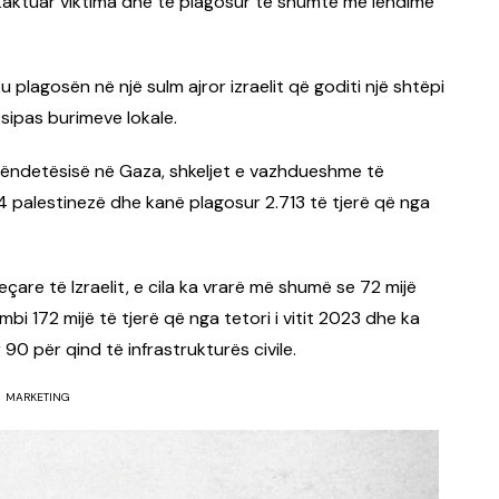
kaktuar viktima dhe të plagosur të shumtë me lëndime
plagosën në një sulm ajror izraelit që goditi një shtëpi
sipas burimeve lokale.
Shëndetësisë në Gaza, shkeljet e vazhdueshme të
 palestinezë dhe kanë plagosur 2.713 të tjerë që nga
eçare të Izraelit, e cila ka vrarë më shumë se 72 mijë
bi 172 mijë të tjerë që nga tetori i vitit 2023 dhe ka
0 për qind të infrastrukturës civile.
MARKETING