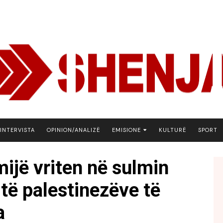
INTERVISTA
OPINION/ANALIZË
EMISIONE
KULTURË
SPORT
ARENA
mijë vriten në sulmin
BOTA NE FOKUS
 të palestinezëve të
EKONOMIKS
EMISION DEBATIV
a
FJALA