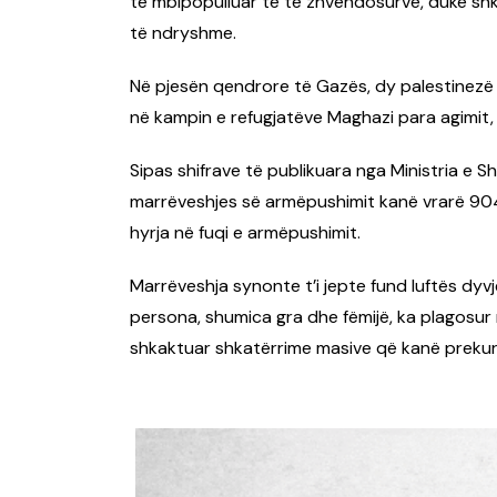
të mbipopulluar të të zhvendosurve, duke sh
të ndryshme.
Në pjesën qendrore të Gazës, dy palestinezë u 
në kampin e refugjatëve Maghazi para agimit, 
Sipas shifrave të publikuara nga Ministria e 
marrëveshjes së armëpushimit kanë vrarë 904
hyrja në fuqi e armëpushimit.
Marrëveshja synonte t’i jepte fund luftës dyvj
persona, shumica gra dhe fëmijë, ka plagosur m
shkaktuar shkatërrime masive që kanë prekur 9