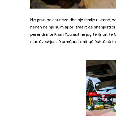
Një grua palestineze dhe një fëmijë u vranë, 
hënën në një sulm ajror izraelit që shënjestr
perëndim të Khan Younisit në jug të Rripit të
marrëveshjes së armëpushimit që është në fuqi