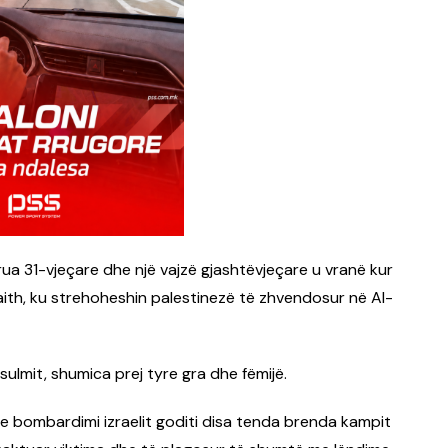
ua 31-vjeçare dhe një vajzë gjashtëvjeçare u vranë kur
aith, ku strehoheshin palestinezë të zhvendosur në Al-
ulmit, shumica prej tyre gra dhe fëmijë.
e bombardimi izraelit goditi disa tenda brenda kampit