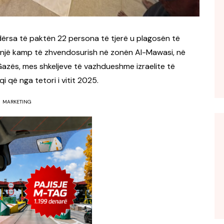
ndërsa të paktën 22 persona të tjerë u plagosën të
oi një kamp të zhvendosurish në zonën Al-Mawasi, në
 Gazës, mes shkeljeve të vazhdueshme izraelite të
 që nga tetori i vitit 2025.
MARKETING