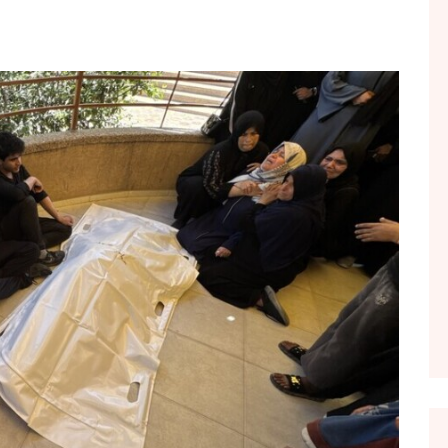
FOL POPULL
GJURMË
INTERVISTA EMISION
KONAKU
KU E KISHIM FJALEN
LIGJERATE FETARE
PARADITE ME NE
PIKËPAMJE
RECETA E DITES
RELAKS
RETRO JAVORE