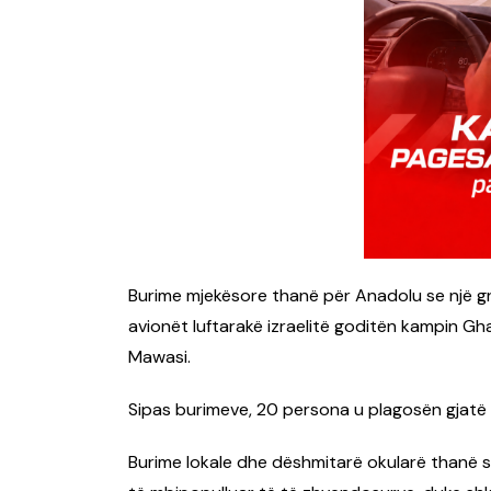
Burime mjekësore thanë për Anadolu se një gr
avionët luftarakë izraelitë goditën kampin Gh
Mawasi.
Sipas burimeve, 20 persona u plagosën gjatë s
Burime lokale dhe dëshmitarë okularë thanë s