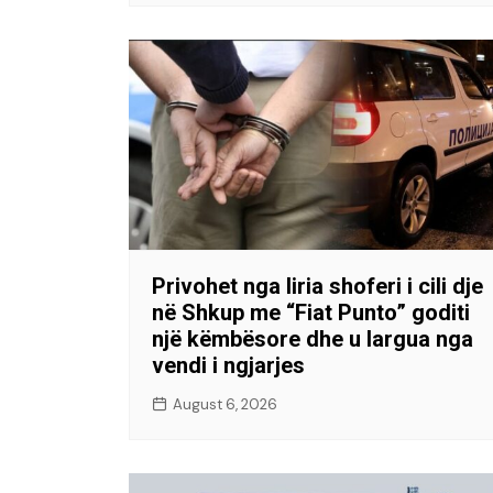
Privohet nga liria shoferi i cili dje
në Shkup me “Fiat Punto” goditi
një këmbësore dhe u largua nga
vendi i ngjarjes
August 6, 2026