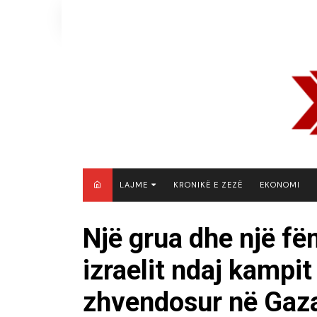
Skip
to
content
LAJME
KRONIKË E ZEZË
EKONOMI
MAQEDONI E VERIUT
Një grua dhe një fë
KOSOVË
izraelit ndaj kampit
SHQIPËRI
RAJON
zhvendosur në Gaz
BOTË