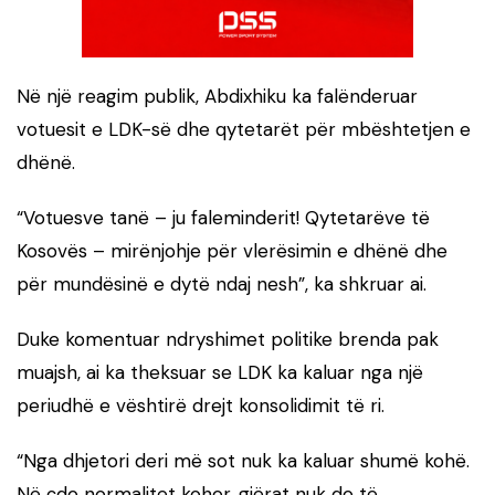
Në një reagim publik, Abdixhiku ka falënderuar
votuesit e LDK-së dhe qytetarët për mbështetjen e
dhënë.
“Votuesve tanë – ju faleminderit! Qytetarëve të
Kosovës – mirënjohje për vlerësimin e dhënë dhe
për mundësinë e dytë ndaj nesh”, ka shkruar ai.
Duke komentuar ndryshimet politike brenda pak
muajsh, ai ka theksuar se LDK ka kaluar nga një
periudhë e vështirë drejt konsolidimit të ri.
“Nga dhjetori deri më sot nuk ka kaluar shumë kohë.
Në çdo normalitet kohor, gjërat nuk do të