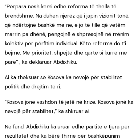
“Përpara nesh kemi edhe reforma të thella të
brendshme. Na duhen njerëz që i japin vizionit tonë,
që ndërtojnë bashkë me ne, e jo të tillë që vetëm
marrin pa dhënë, pengojnë e shpresojnë në rrënim
kolektiv për përfitim individual. Këto reforma do t’i
bëjmë. Me prioritet, shpejtë dhe qartë si kurrë më
parë” , ka deklaruar Abdixhiku.
Ai ka theksuar se Kosova ka nevojë për stabilitet
politik dhe drejtim të ri.
“Kosova jonë vazhdon të jetë në krizë. Kosova jonë ka
nevojë për stabilitet,” ka shkruar ai.
Në fund, Abdixhiku ka uruar edhe partitë e tjera për
rezultatet dhe ka bërë thirrje për bashkëpunim