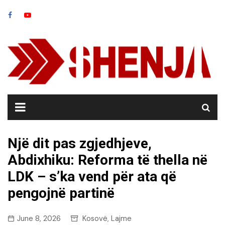
Skip
to
content
Një dit pas zgjedhjeve,
Abdixhiku: Reforma të thella në
LDK – s’ka vend për ata që
pengojnë partinë
June 8, 2026
Kosovë
Lajme
,