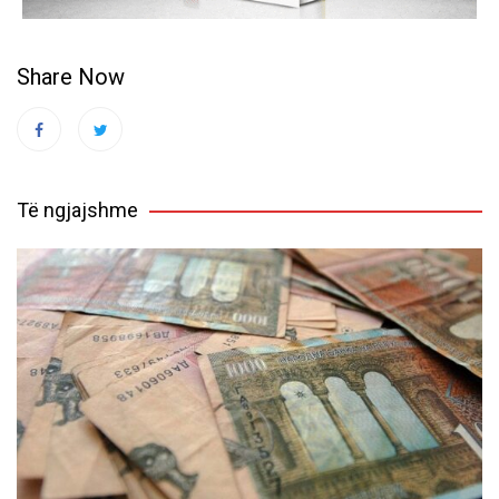
Share Now
Të ngjajshme