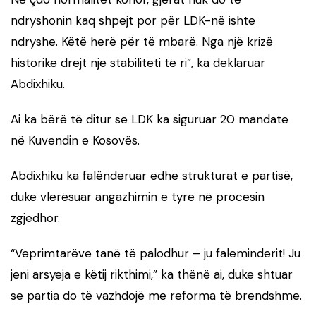
ndryshonin kaq shpejt por për LDK-në ishte
ndryshe. Këtë herë për të mbarë. Nga një krizë
historike drejt një stabiliteti të ri”, ka deklaruar
Abdixhiku.
Ai ka bërë të ditur se LDK ka siguruar 20 mandate
në Kuvendin e Kosovës.
Abdixhiku ka falënderuar edhe strukturat e partisë,
duke vlerësuar angazhimin e tyre në procesin
zgjedhor.
“Veprimtarëve tanë të palodhur – ju faleminderit! Ju
jeni arsyeja e këtij rikthimi,” ka thënë ai, duke shtuar
se partia do të vazhdojë me reforma të brendshme.