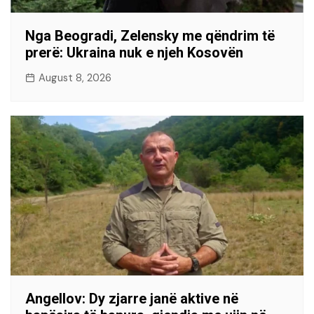
Nga Beogradi, Zelensky me qëndrim të
prerë: Ukraina nuk e njeh Kosovën
August 8, 2026
Angellov: Dy zjarre janë aktive në