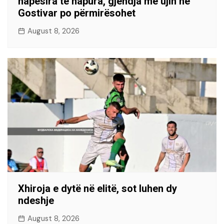
hapësira të hapura, gjendja me ujin në
Gostivar po përmirësohet
August 8, 2026
Xhiroja e dytë në elitë, sot luhen dy
ndeshje
August 8, 2026