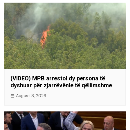
(VIDEO) MPB arrestoi dy persona të
dyshuar për zjarrëvënie të qëllimshme
August 8, 2026