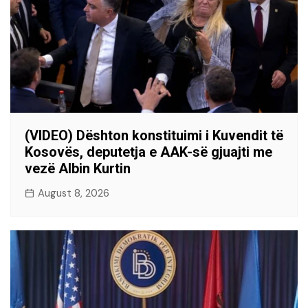
(VIDEO) Dështon konstituimi i Kuvendit të
Kosovës, deputetja e AAK-së gjuajti me
vezë Albin Kurtin
August 8, 2026