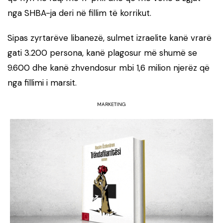
nga SHBA-ja deri në fillim të korrikut.
Sipas zyrtarëve libanezë, sulmet izraelite kanë vrarë
gati 3.200 persona, kanë plagosur më shumë se
9.600 dhe kanë zhvendosur mbi 1,6 milion njerëz që
nga fillimi i marsit.
MARKETING