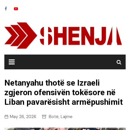
Skip
to
content
Netanyahu thotë se Izraeli
zgjeron ofensivën tokësore në
Liban pavarësisht armëpushimit
May 26, 2026
Botë
Lajme
,