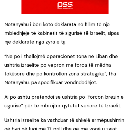
Netanyahu i bëri këto deklarata në fillim të një
mbledhjeje të kabinetit të sigurisë të Izraelit, sipas
një deklarate nga zyra e tij.
“Ne po i thellojmë operacionet tona në Liban dhe
ushtria izraelite po vepron me forca të mëdha
tokësore dhe po kontrollon zona strategjike”, tha
Netanyahu, pa specifikuar vendndodhjet.
Ai po ashtu pretendoi se ushtria po “forcon brezin e
sigurisë” për të mbrojtur qytetet veriore të Izraelit.
Ushtria izraelite ka vazhduar të shkelë armëpushimin
që hyri në fuqi më 17 prill dhe që më vonë u zgjat