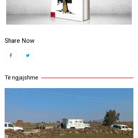
Share Now
Të ngjajshme