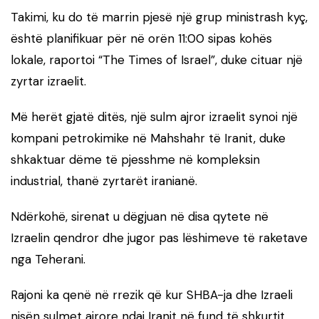
Takimi, ku do të marrin pjesë një grup ministrash kyç,
është planifikuar për në orën 11:00 sipas kohës
lokale, raportoi “The Times of Israel”, duke cituar një
zyrtar izraelit.
Më herët gjatë ditës, një sulm ajror izraelit synoi një
kompani petrokimike në Mahshahr të Iranit, duke
shkaktuar dëme të pjesshme në kompleksin
industrial, thanë zyrtarët iranianë.
Ndërkohë, sirenat u dëgjuan në disa qytete në
Izraelin qendror dhe jugor pas lëshimeve të raketave
nga Teherani.
Rajoni ka qenë në rrezik që kur SHBA-ja dhe Izraeli
nisën sulmet ajrore ndaj Iranit në fund të shkurtit,