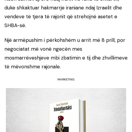
duke shkaktuar hakmarrje iraniane ndaj Izraelit dhe
vendeve të tjera të rajonit që strehojnë asetet e
SHBA-së.
Një armëpushim i përkohshëm u arrit më 8 prill, por
negociatat më vonë ngecën mes
mosmarrëveshjeve mbi zbatimin e tij dhe zhvillimeve
të mëvonshme rajonale.
MARKETING