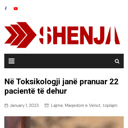
Skip
to
content
Në Toksikologji janë pranuar 22
pacientë të dehur
January 1, 2023
Lajme
Maqedoni e Veriut
toplajm
,
,